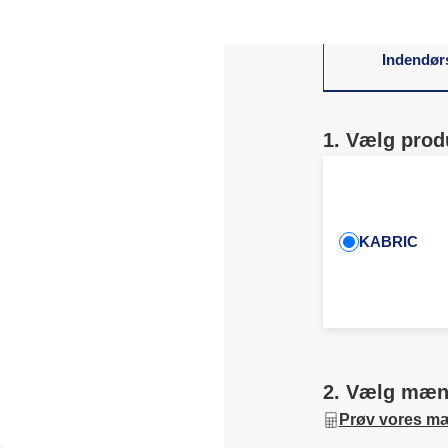
Indendør
1. Vælg prod
KABRIC
2. Vælg mæ
Prøv vores m