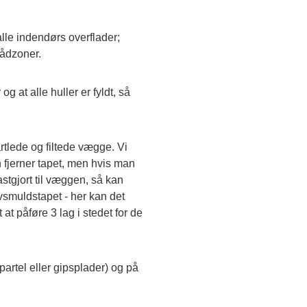
le indendørs overflader; 
vådzoner.
og at alle huller er fyldt, så 
lede og filtede vægge. Vi 
jerner tapet, men hvis man 
fastgjort til væggen, så kan 
muldstapet - her kan det 
t påføre 3 lag i stedet for de 
rtel eller gipsplader) og på 