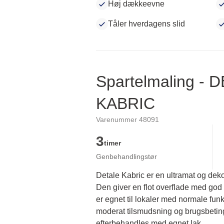
Høj dækkeevne
Tåler hverdagens slid
Spartelmaling - 
KABRIC
Varenummer 48091
3
timer
Genbehandlingstør
Detale Kabric er en ultramat og deko
Den giver en flot overflade med god 
er egnet til lokaler med normale funkt
moderat tilsmudsning og brugsbetinge
efterbehandles med egnet lak.