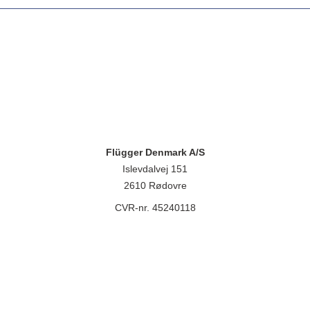
Flügger Denmark A/S
Islevdalvej 151
2610 Rødovre
CVR-nr. 45240118
lügger group A/S, Islevdalvej 151, 2610 Rødovre, CVR-nr.: 32788718. 