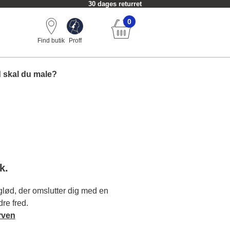
30 dages returret
0
Find butik
Proff
 skal du male?
k.
lød, der omslutter dig med en
dre fred.
rven