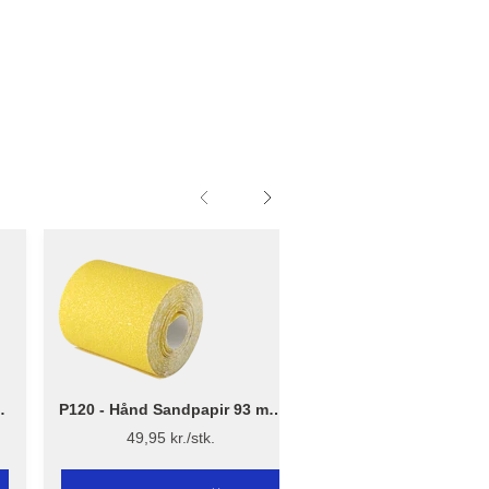
 -
P120 - Hånd Sandpapir 93 mm
90 x 170 mm - P
x 5 m
Håndsliber
49,95 kr./stk.
54,95 kr./stk.