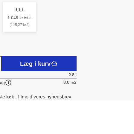
9,1 L
1.049 kr./stk.
(115,27 kr./l)
Læg i kurv
2.8 l
8.0 m2
lag
ste køb.
Tilmeld vores nyhedsbrev