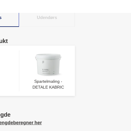
s
Udendørs
ukt
Spartelmaling -
DETALE KABRIC
ngde
ængdeberegner her