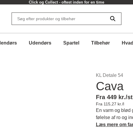
Click og Collect - oftest inden for en time
dendørs
Udendørs
Spartel
Tilbehør
Hvad
KL Detale 54
Cava
Fra 449 kr./st
Fra 115,27 kr./l
En varm og blød g
følelse af ro og in
Læs mere om fa