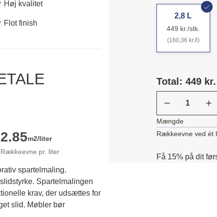
Høj kvalitet
2,8 L
Flot finish
449 kr./stk.
(160,36 kr./l)
DETALE
Total: 449 kr.
Mængde
2.85
Rækkeevne ved ét 
m2/liter
Rækkeevne pr. liter
Få 15% på dit før
rativ spartelmaling.
slidstyrke. Spartelmalingen 
ionelle krav, der udsættes for 
t slid. Møbler bør 