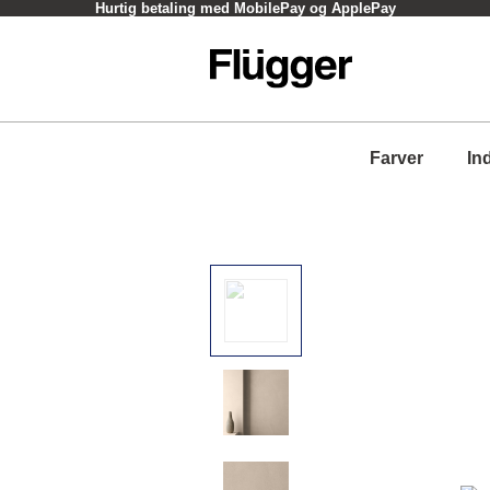
Hurtig betaling med MobilePay og ApplePay
Farver
In