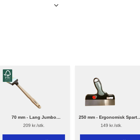
70 mm - Lang Jumbo
250 mm - Ergonomisk Spartel
Vinkelpensel High Finish 1138
Flügger
209 kr./stk.
149 kr./stk.
- Flügger