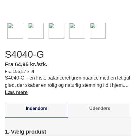
S4040-G
Fra 64,95 kr./stk.
Fra 185,57 kr./l
S4040-G – en frisk, balanceret grøn nuance med en let gul
glød, der skaber en rolig og naturlig stemning i dit hjem.
Læs mere om farvens karakter og matchende farver.
Læs mere
Indendørs
Udendørs
1. Vælg produkt