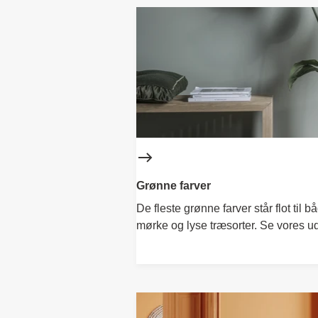
Grønne farver
De fleste grønne farver står flot til b
mørke og lyse træsorter. Se vores u
her!