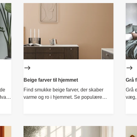
Beige farver til hjemmet
Grå 
åde
Find smukke beige farver, der skaber
Grå e
dvalg
varme og ro i hjemmet. Se populære
væg,
nuancer, farveprøver og få farvegaranti
for et trygt valg.