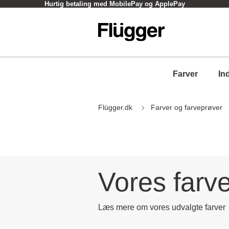
Hurtig betaling med MobilePay og ApplePay
Farver
In
Flügger.dk
Farver og farveprøver
Vores farve
Læs mere om vores udvalgte farver