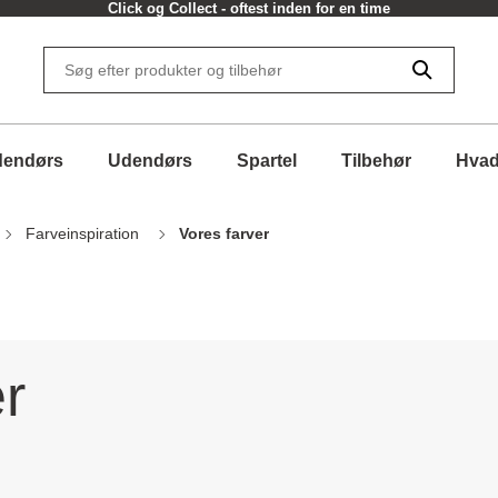
Click og Collect - oftest inden for en time
dendørs
Udendørs
Spartel
Tilbehør
Hvad
Farveinspiration
Vores farver
r