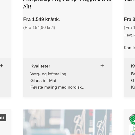
AÏR
Fra 1.549 kr./stk.
Fra 3
(Fra 154,90 kr./l)
(Fra 1
+ evt. 
Kan t
Kvaliteter
Kv
Væg- og loftmaling
Be
Glans 5 - Mat
G
Første maling med nordisk
K
allergimærke
ti