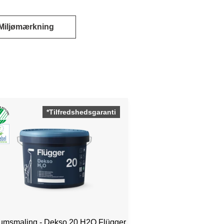
Miljømærkning
*Tilfredshedsgaranti
umsmaling - Dekso 20 H2O Flügger