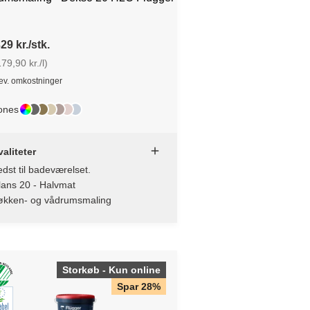
29 kr./stk.
79,90 kr./l)
lev. omkostninger
ones
aliteter
dst til badeværelset.
lans 20 - Halvmat
økken- og vådrumsmaling
Storkøb - Kun online
Spar 28%