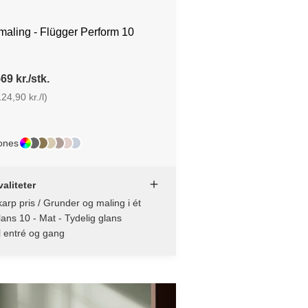
aling - Flügger Perform 10
69 kr./stk.
24,90 kr./l)
ones
aliteter
arp pris / Grunder og maling i ét
ans 10 - Mat - Tydelig glans
l entré og gang