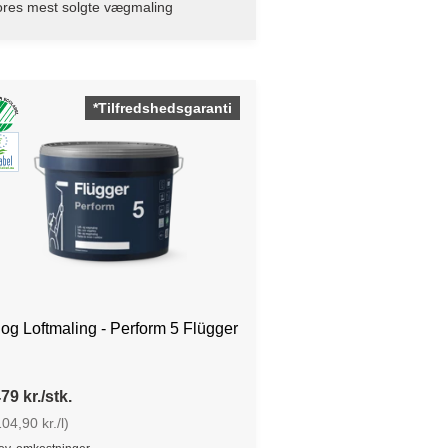
ores mest solgte vægmaling
*Tilfredshedsgaranti
g Loftmaling - Perform 5 Flügger
79 kr./stk.
04,90 kr./l)