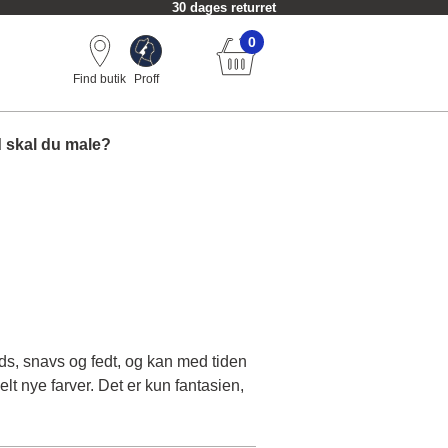
Fri fragt fra 549 kr.
0
Find butik
Proff
 skal du male?
uds, snavs og fedt, og kan med tiden
t nye farver. Det er kun fantasien,