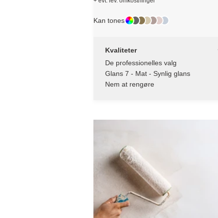
+ evt. lev. omkostninger
Kan tones
Kvaliteter
De professionelles valg
Glans 7 - Mat - Synlig glans
Nem at rengøre