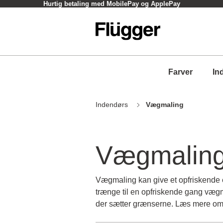
Click og Collect - oftest inden for en time
Farver
In
Indendørs
Vægmaling
Vægmalin
Vægmaling kan give et opfriskende el
trænge til en opfriskende gang vægm
der sætter grænserne. Læs mere o