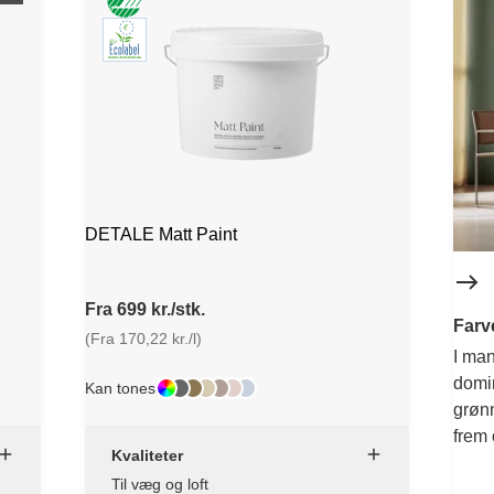
DETALE Matt Paint
Fra 699 kr./stk.
Farv
(Fra 170,22 kr./l)
I man
domin
Kan tones
grønn
frem 
Kvaliteter
Til væg og loft