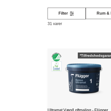
Filter
Rum & 
31 varer
*Tilfredshedsgaran
Ultramat Væg/Loftmaling - Flügger