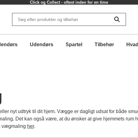
30 dages returret
dendørs
Udendørs
Spartel
Tilbehør
Hvad
g
ler nyt udtryk til dit hjem. Vægge er dagligt udsat for både sm
aling. Det kan også være, at du ønsker at give hjemmets rum hel
m vægmaling
her
.