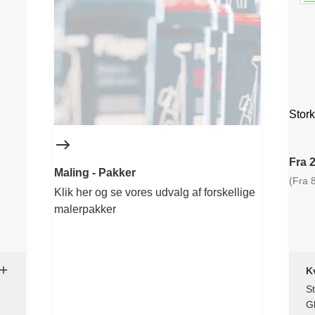
Stork
Fra 2
Maling - Pakker
(Fra 8
Klik her og se vores udvalg af forskellige
malerpakker
Kv
St
9,
G