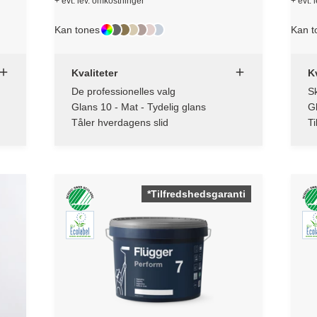
+ evt. lev. omkostninger
+ evt. 
Kan tones
Kan t
Kvaliteter
Kv
De professionelles valg
Sk
Glans 10 - Mat - Tydelig glans
G
Tåler hverdagens slid
Ti
*Tilfredshedsgaranti