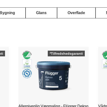
Bygning
Glans
Overflade
ti
*Tilfredshedsgaranti
Allergivenlig Vægmaling - Flügger Dekso
Vådr