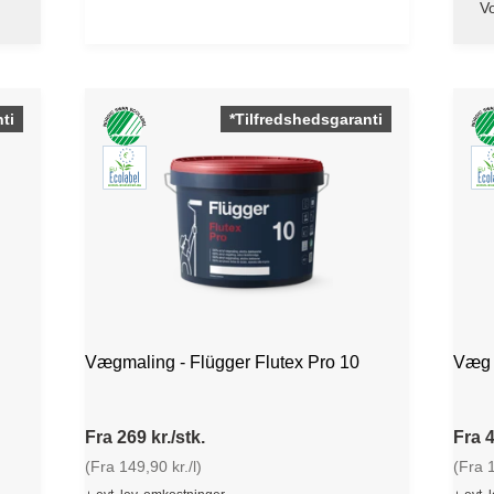
V
ti
*Tilfredshedsgaranti
Vægmaling - Flügger Flutex Pro 10
Væg o
Fra 269 kr./stk.
Fra 4
(Fra 149,90 kr./l)
(Fra 1