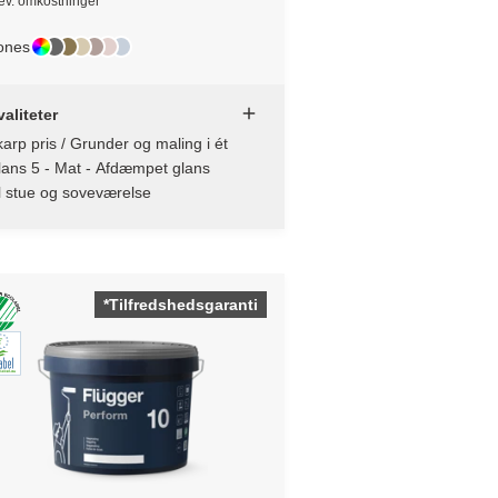
lev. omkostninger
ones
aliteter
arp pris / Grunder og maling i ét
lans 5 - Mat - Afdæmpet glans
l stue og soveværelse
*Tilfredshedsgaranti