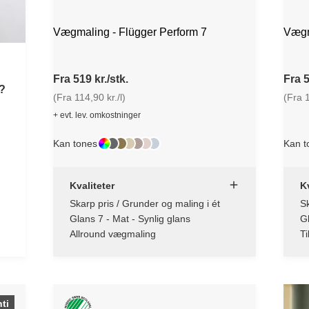
Vægmaling - Flügger Perform 7
Vægm
Fra 519 kr./stk.
Fra 5
?
(Fra 114,90 kr./l)
(Fra 1
+ evt. lev. omkostninger
Kan tones
Kan t
Kvaliteter
Kv
Skarp pris / Grunder og maling i ét
Sk
Glans 7 - Mat - Synlig glans
Gl
Allround vægmaling
Ti
ti