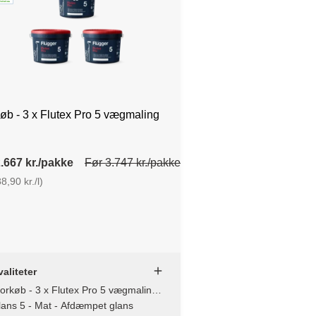
øb - 3 x Flutex Pro 5 vægmaling
.667 kr./pakke
Før 3.747 kr./pakke
8,90 kr./l)
aliteter
orkøb - 3 x Flutex Pro 5 vægmaling /
1L - 10 L
lans 5 - Mat - Afdæmpet glans