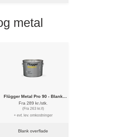
 og metal
Flügger Metal Pro 90 - Blank
metalmaling.
Fra 289 kr./stk.
(Fra 263 kr./l)
+ evt. lev. omkostninger
Blank overflade