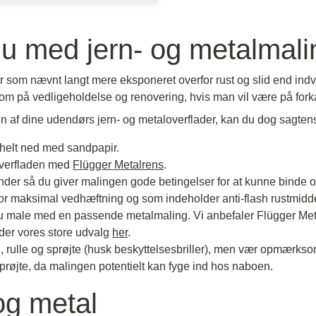
u med jern- og metalmal
r som nævnt langt mere eksponeret overfor rust og slid end ind
m på vedligeholdelse og renovering, hvis man vil være på fork
en af dine udendørs jern- og metaloverflader, kan du dog sagten
 helt ned med sandpapir.
 overfladen med
Flügger Metalrens
.
nder så du giver malingen gode betingelser for at kunne binde or
 for maksimal vedhæftning og som indeholder anti-flash rustmidd
 du male med en passende metalmaling. Vi anbefaler Flügger Met
nder vores store udvalg
her
.
ulle og sprøjte (husk beskyttelsesbriller), men vær opmærksom 
røjte, da malingen potentielt kan fyge ind hos naboen.
 og metal