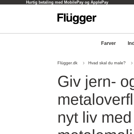
Hurtig betaling med MobilePay og ApplePay
Farver
In
Flügger.dk
Hvad skal du male?
Giv jern- o
metaloverf
nyt liv me