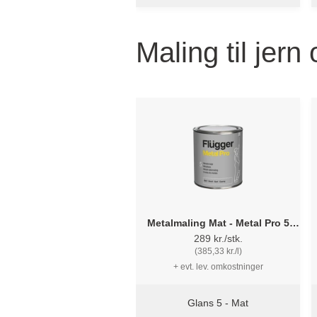
grundmaling
Maling til jern
Metalmaling Mat - Metal Pro 5
Flügger
289 kr./stk.
(385,33 kr./l)
+ evt. lev. omkostninger
Glans 5 - Mat