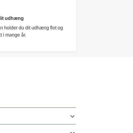
dit udhæng
 holder du dit udhæng flot og
t i mange år.