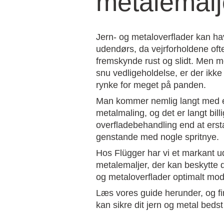
metalemalj
Jern- og metaloverflader kan ha
udendørs, da vejrforholdene oft
fremskynde rust og slidt. Men me
snu vedligeholdelse, er der ikke
rynke for meget på panden.
Man kommer nemlig langt med e
metalmaling, og det er langt bil
overfladebehandling end at erst
genstande med nogle spritnye.
Hos Flügger har vi et markant u
metalemaljer, der kan beskytte 
og metaloverflader optimalt mod 
Læs vores guide herunder, og f
kan sikre dit jern og metal bedst