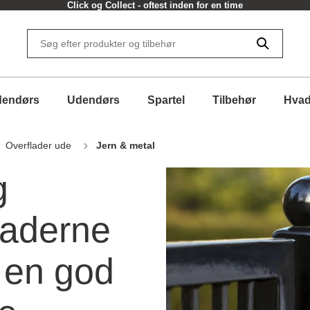
Click og Collect - oftest inden for en time
dendørs
Udendørs
Spartel
Tilbehør
Hvad
Overflader ude
Jern & metal
g
laderne
d en god