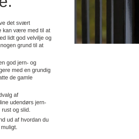
e.
ve det svært
e kan være med til at
d lidt god velvilje og
 nogen grund til at
n god jern- og
ligere med en grundig
atte de gamle
dvalg af
dine udendørs jern-
rust og slid.
ind ud af hvordan du
 muligt.