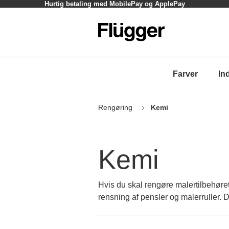
Hurtig betaling med MobilePay og ApplePay
Farver
In
Rengøring
Kemi
Kemi
Hvis du skal rengøre malertilbehøret fo
rensning af pensler og malerruller. D