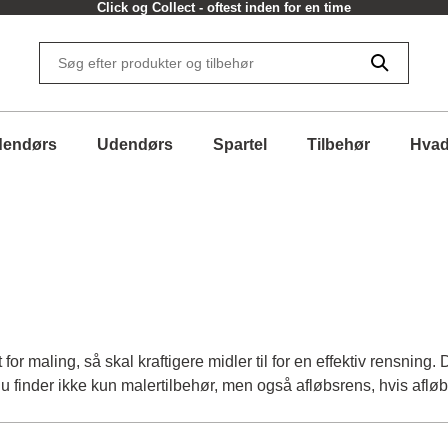
Click og Collect - oftest inden for en time
dendørs
Udendørs
Spartel
Tilbehør
Hvad
r maling, så skal kraftigere midler til for en effektiv rensning. Du
u finder ikke kun malertilbehør, men også afløbsrens, hvis afløbet