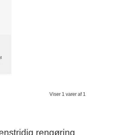
t
e
Viser 1 varer af 1
enstridig rengøring