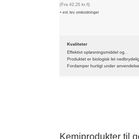
(Fra 42,25 kr./l)
+ evt. lev. omkostninger
Kvaliteter
Effektivt opløsningsmiddel og
rensemiddel
Produktet er biologisk let nedbrydelig
Fordamper hurtigt under anvendels
Kemiprodukter til g