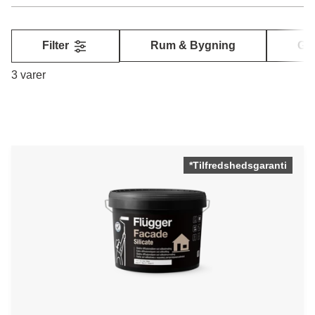
Filter
Rum & Bygning
Gl
3 varer
*Tilfredshedsgaranti