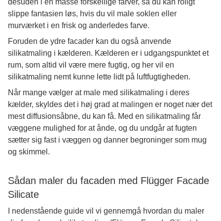
desuden i en masse forskellige farver, så du kan roligt
slippe fantasien løs, hvis du vil male soklen eller
murværket i en frisk og anderledes farve.
Foruden de ydre facader kan du også anvende
silikatmaling i kælderen. Kælderen er i udgangspunktet et
rum, som altid vil være mere fugtig, og her vil en
silikatmaling nemt kunne lette lidt på luftfugtigheden.
Når mange vælger at male med silikatmaling i deres
kælder, skyldes det i høj grad at malingen er noget nær det
mest diffusionsåbne, du kan få. Med en silikatmaling får
væggene mulighed for at ånde, og du undgår at fugten
sætter sig fast i væggen og danner begroninger som mug
og skimmel.
Sådan maler du facaden med Flügger Facade
Silicate
I nedenstående guide vil vi gennemgå hvordan du maler