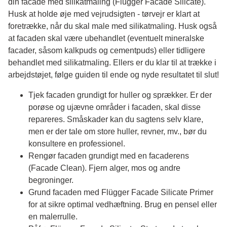
din facade med silikatmaling (Flügger Facade Silicate).
Husk at holde øje med vejrudsigten - tørvejr er klart at
foretrække, når du skal male med silikatmaling. Husk også
at facaden skal være ubehandlet (eventuelt mineralske
facader, såsom kalkpuds og cementpuds) eller tidligere
behandlet med silikatmaling. Ellers er du klar til at trække i
arbejdstøjet, følge guiden til ende og nyde resultatet til slut!
Tjek facaden grundigt for huller og sprækker. Er der
porøse og ujævne områder i facaden, skal disse
repareres. Småskader kan du sagtens selv klare,
men er der tale om store huller, revner, mv., bør du
konsultere en professionel.
Rengør facaden grundigt med en facaderens
(Facade Clean). Fjern alger, mos og andre
begroninger.
Grund facaden med Flügger Facade Silicate Primer
for at sikre optimal vedhæftning. Brug en pensel eller
en malerrulle.