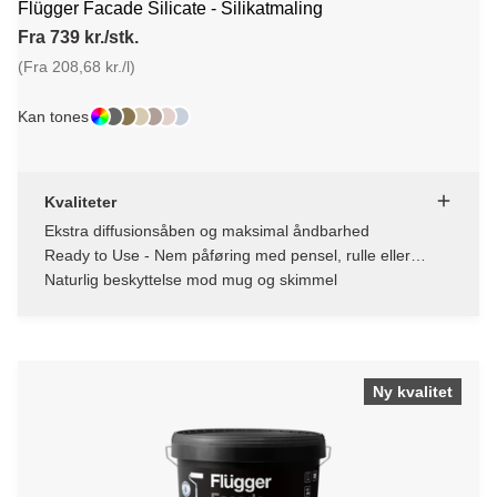
Flügger Facade Silicate - Silikatmaling
Fra 739 kr./stk.
(Fra 208,68 kr./l)
Kan tones
Kvaliteter
Ekstra diffusionsåben og maksimal åndbarhed
Ready to Use - Nem påføring med pensel, rulle eller
malersprøjte
Naturlig beskyttelse mod mug og skimmel
Ny kvalitet