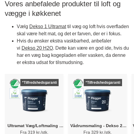
Vores anbefalede produkter til loft og
vægge i køkkenet
Vælg
Dekso 1 Ultramat
til væg og loft hvis overfladen
skal være helt mat, og det er farven, der er i fokus.
Hvis du ønsker ekstra vaskbarhed, anbefaler
vi
Dekso 20 H2O
. Dette kan være en god ide, hvis du
har en væg bag kogepladen eller vasken, da denne
er ekstra udsat for tilsmudsning.
*Tilfredshedsgaranti
*Tilfredshedsgaranti
Ultramat Væg/Loftmaling -
Vådrumsmaling - Dekso 20
Flügger Dekso 1
H2O Flügger
Fra 319 kr./stk.
Fra 329 kr./stk.