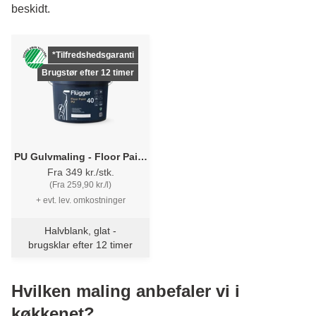
beskidt.
*Tilfredshedsgaranti
Brugstør efter 12 timer
PU Gulvmaling - Floor Paint
PU Flügger
Fra 349 kr./stk.
(Fra 259,90 kr./l)
+ evt. lev. omkostninger
Halvblank, glat -
brugsklar efter 12 timer
Hvilken maling anbefaler vi i
køkkenet?