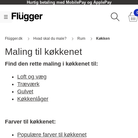
Click og Collect - oftest inden for en time
Flügger.dk
Hvad skal du male?
Rum
Køkken
Maling til køkkenet
Find den rette maling i køkkenet til:
Loft og væg
Træværk
Gulvet
Køkkenlåger
Farver til køkkenet:
Populære farver til køkkenet