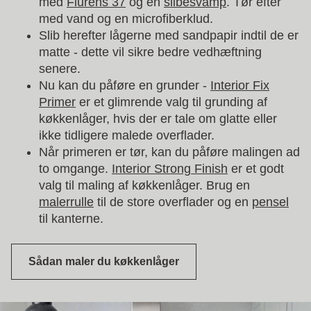
med
Flurens 37
og en
slibesvamp
. Tør efter
med vand og en microfiberklud.
Slib herefter lågerne med sandpapir indtil de er
matte - dette vil sikre bedre vedhæftning
senere.
Nu kan du påføre en grunder -
Interior Fix
Primer
er et glimrende valg til grunding af
køkkenlåger, hvis der er tale om glatte eller
ikke tidligere malede overflader.
Når primeren er tør, kan du påføre malingen ad
to omgange.
Interior Strong Finish
er et godt
valg til maling af køkkenlåger. Brug en
malerrulle
til de store overflader og en
pensel
til kanterne.
Sådan maler du køkkenlåger