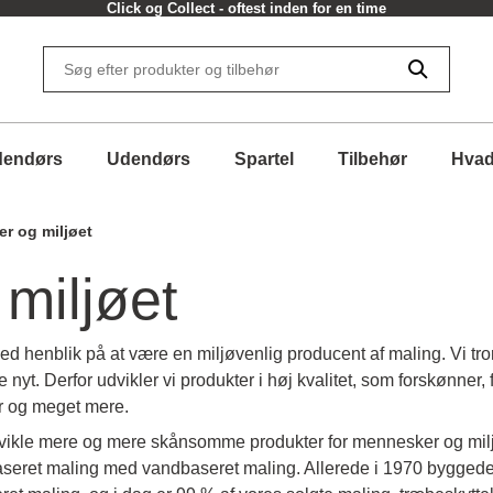
Click og Collect - oftest inden for en time
dendørs
Udendørs
Spartel
Tilbehør
Hvad
er og miljøet
miljøet​
d henblik på at være en miljøvenlig producent af maling. Vi tro
nyt. Derfor udvikler vi produkter i høj kvalitet, som forskønner,
r og meget mere.
dvikle mere og mere skånsomme produkter for mennesker og miljø, 
baseret maling med vandbaseret maling. Allerede i 1970 byggede vi