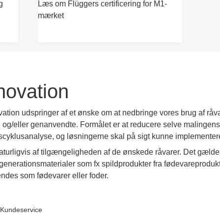
g
Læs om Flüggers certificering for M1-
mærket
nnovation
tion udspringer af et ønske om at nedbringe vores brug af råvar
 og/eller genanvendte. Formålet er at reducere selve malingen
yklusanalyse, og løsningerne skal på sigt kunne implementeres
urligvis af tilgængeligheden af de ønskede råvarer. Det gælder i
 generationsmaterialer som fx spildprodukter fra fødevareproduk
endes som fødevarer eller foder.
Kundeservice