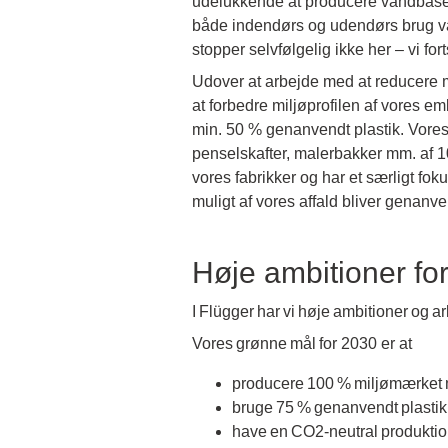
udelukkende at producere vandbaseret
både indendørs og udendørs brug va
stopper selvfølgelig ikke her – vi for
​Udover at arbejde med at reducere m
at forbedre miljøprofilen af vores em
min. 50 % genanvendt plastik. Vore
penselskafter, malerbakker mm. af 10
vores fabrikker og har et særligt f
muligt af vores affald bliver genanven
Høje ambitioner for
I Flügger har vi høje ambitioner og a
Vores grønne mål for 2030 er at ​
producere 100 % miljømærket 
bruge 75 % genanvendt plastik 
have en CO2-neutral produktion​