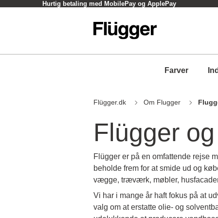
Hurtig betaling med MobilePay og ApplePay
Farver
In
Flügger.dk
Om Flugger
Flugg
Flügger og 
Flügger er på en omfattende rejse me
beholde frem for at smide ud og købe 
vægge, træværk, møbler, husfacade
Vi har i mange år haft fokus på at u
valg om at erstatte olie- og solvent