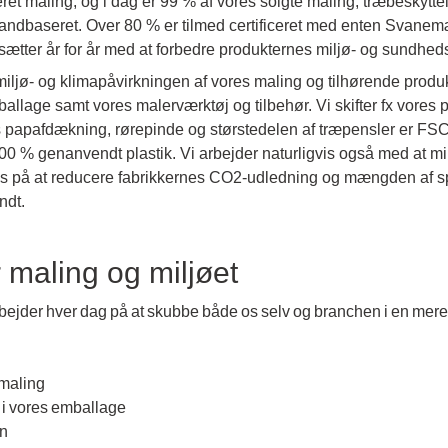
 maling, og i dag er 99 % af vores solgte maling, træbeskyttels
ndbaseret. Over 80 % er tilmed certificeret med enten Svanem
tsætter år for år med at forbedre produkternes miljø- og sundhedsp
iljø- og klimapåvirkningen af vores maling og tilhørende produk
ballage samt vores malerværktøj og tilbehør. Vi skifter fx vores
s papafdækning, rørepinde og størstedelen af træpensler er FSC
0 % genanvendt plastik. Vi arbejder naturligvis også med at min
okus på at reducere fabrikkernes CO2-udledning og mængden af sp
dt.​
 maling og miljøet
rbejder hver dag på at skubbe både os selv og branchen i en mere
maling​
i vores emballage​
 ​