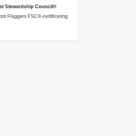
st Stewardship Council®
om Flüggers FSC®-certificering