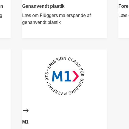
on
Genanvendt plastik
Fore
ng
Læs om Flüggers malerspande af
Læs 
genanvendt plastik
M1