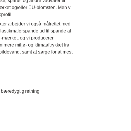
e, spartel og andre vådvarer til
ærket og/eller EU-blomsten. Men vi
rofil.​
ter arbejder vi også målrettet med
 plastikmalerspande ud til spande af
-mærket, og vi producerer
imere miljø- og klimaaftrykket fra
ildevand, samt at sørge for at mest
 bæredygtig retning.​