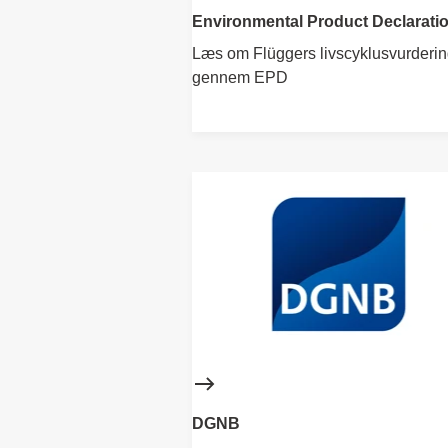
Environmental Product Declarati
Læs om Flüggers livscyklusvurderi
gennem EPD
DGNB