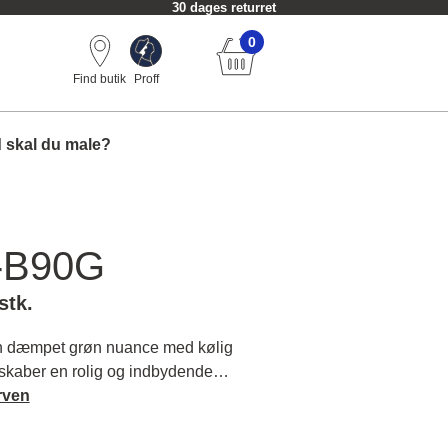
30 dages returret
0
Find butik
Proff
 skal du male?
-B90G
stk.
 dæmpet grøn nuance med kølig
 skaber en rolig og indbydende
bolig. Læs mere om farvens karakter
rven
ver.