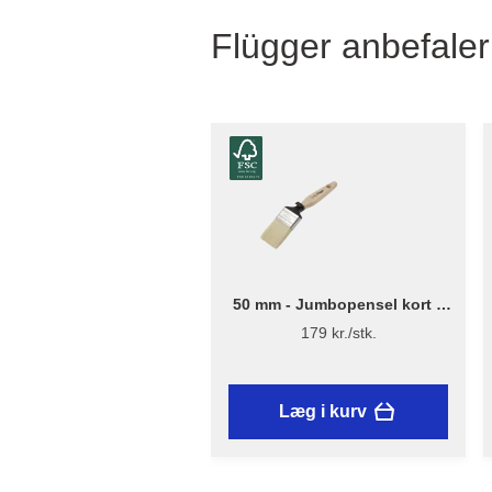
Flügger anbefaler
50 mm - Jumbopensel kort –
Flügger Excellence Series
179 kr./stk.
Læg i kurv