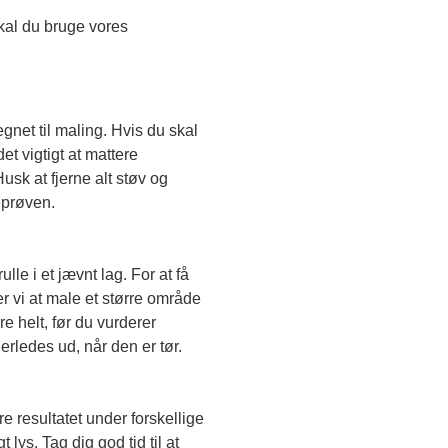
Skal du teste en transparent farve, skal du bruge vores 
egnet til maling. Hvis du skal 
t vigtigt at mattere 
sk at fjerne alt støv og 
eprøven. 
le i et jævnt lag. For at få 
r vi at male et større område 
e helt, før du vurderer 
erledes ud, når den er tør. 
e resultatet under forskellige 
lys. Tag dig god tid til at 