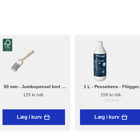
50 mm - Jumbopensel kort –
1 L - Penselrens - Flügger
Flügger Pro Series
Fluren 59
129 kr./stk.
159 kr./stk.
(159 kr./l)
Læg i kurv
Læg i kurv