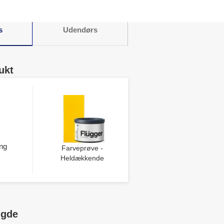
s
Udendørs
ukt
ng
Farveprøve -
Heldækkende
ngde