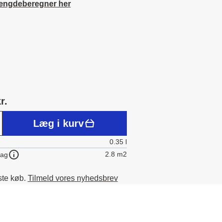
ængdeberegner her
r.
Læg i kurv
0.35 l
2.8 m2
lag
ste køb.
Tilmeld vores nyhedsbrev