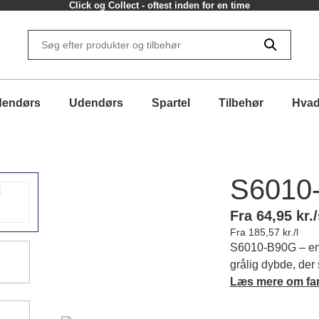
Click og Collect - oftest inden for en time
dendørs
Udendørs
Spartel
Tilbehør
Hvad
S6010
Fra 64,95 kr./
Fra 185,57 kr./l
S6010-B90G – en
grålig dybde, der
stemning til din 
Læs mere om fa
og matchende far