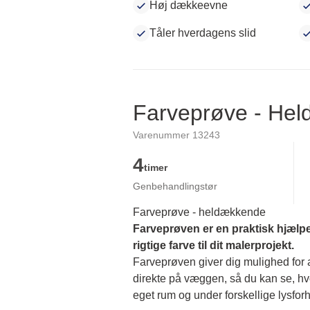
Høj dækkeevne
Tåler hverdagens slid
Farveprøve - He
Varenummer 13243
4
timer
Genbehandlingstør
Farveprøve - heldækkende
Farveprøven er en praktisk hjælpe
rigtige farve til dit malerprojekt.
Farveprøven giver dig mulighed for at
direkte på væggen, så du kan se, hvor
eget rum og under forskellige lysforh