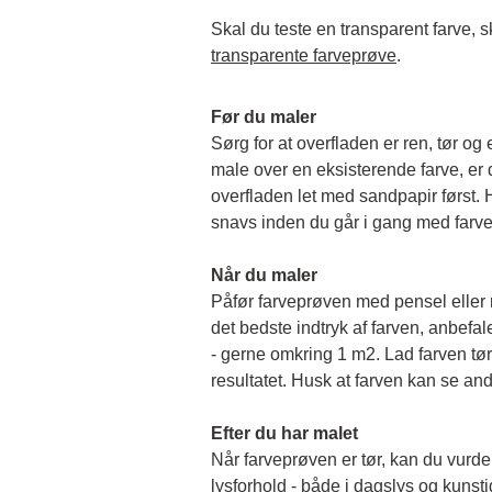
transparente farveprøve
.
Før du maler
Sørg for at overfladen er ren, tør og 
male over en eksisterende farve, er de
overfladen let med sandpapir først. Hu
snavs inden du går i gang med farv
Når du maler
Påfør farveprøven med pensel eller rul
det bedste indtryk af farven, anbefale
- gerne omkring 1 m2. Lad farven tørr
resultatet. Husk at farven kan se and
Efter du har malet
Når farveprøven er tør, kan du vurder
lysforhold - både i dagslys og kunstigt 