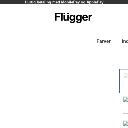
Hurtig betaling med MobilePay og ApplePay
Farver
In