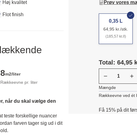
Høj kvalitet
Prøv vores m
Flot finish
0,35 L
64,95 kr./stk.
(185,57 kr./l)
ldækkende
Total: 64,95 k
8
m2/liter
Rækkeevne pr. liter
Mængde
Rækkeevne ved ét 
r, når du skal vælge den 
Få 15% på dit før
 teste forskellige nuancer 
dan farven tager sig ud i dit 
old. 