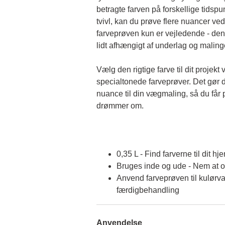
betragte farven på forskellige tidspun
tvivl, kan du prøve flere nuancer ved
farveprøven kun er vejledende - den 
lidt afhængigt af underlag og malin
Vælg den rigtige farve til dit projekt 
specialtonede farveprøver. Det gør d
nuance til din vægmaling, så du får p
drømmer om.
0,35 L - Find farverne til dit hj
Bruges inde og ude - Nem at 
Anvend farveprøven til kulørva
færdigbehandling
Anvendelse