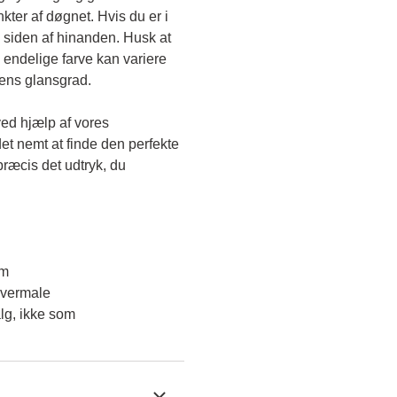
kter af døgnet. Hvis du er i 
 siden af hinanden. Husk at 
endelige farve kan variere 
gens glansgrad.
ved hjælp af vores 
et nemt at finde den perfekte 
ræcis det udtryk, du 
em
overmale
lg, ikke som