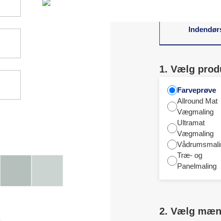
Indendør
1. Vælg prod
Farveprøve
Allround Mat
Vægmaling
Ultramat
Vægmaling
Vådrumsmali
Træ- og
Panelmaling
2. Vælg mæ