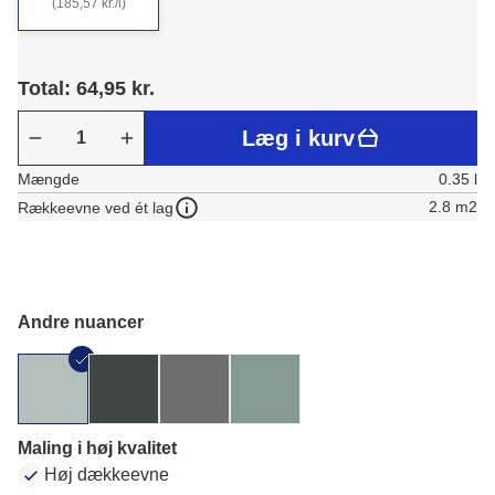
(185,57 kr./l)
Total: 64,95 kr.
Læg i kurv
Mængde
0.35 l
2.8 m2
Rækkeevne ved ét lag
Andre nuancer
Maling i høj kvalitet
Høj dækkeevne