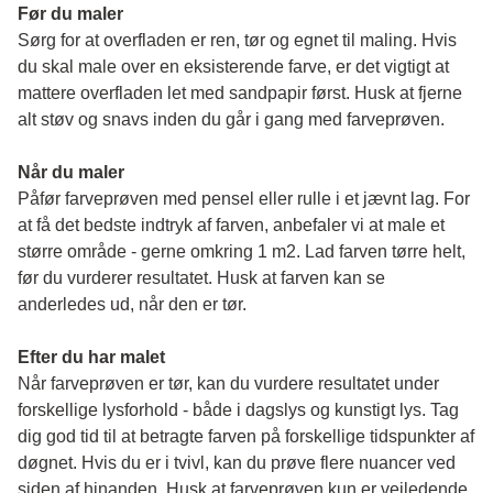
Før du maler
Sørg for at overfladen er ren, tør og egnet til maling. Hvis 
du skal male over en eksisterende farve, er det vigtigt at 
mattere overfladen let med sandpapir først. Husk at fjerne 
alt støv og snavs inden du går i gang med farveprøven. 
Når du maler
Påfør farveprøven med pensel eller rulle i et jævnt lag. For 
at få det bedste indtryk af farven, anbefaler vi at male et 
større område - gerne omkring 1 m2. Lad farven tørre helt, 
før du vurderer resultatet. Husk at farven kan se 
anderledes ud, når den er tør. 
Efter du har malet
Når farveprøven er tør, kan du vurdere resultatet under 
forskellige lysforhold - både i dagslys og kunstigt lys. Tag 
dig god tid til at betragte farven på forskellige tidspunkter af 
døgnet. Hvis du er i tvivl, kan du prøve flere nuancer ved 
siden af hinanden. Husk at farveprøven kun er vejledende 