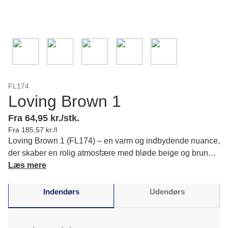
FL174
Loving Brown 1
Fra 64,95 kr./stk.
Fra 185,57 kr./l
Loving Brown 1 (FL174) – en varm og indbydende nuance,
der skaber en rolig atmosfære med bløde beige og brune
toner. Se, hvordan du bringer hygge ind i din indretning.
Læs mere
Læs mere om farvens karakter og matchende farver.
Indendørs
Udendørs