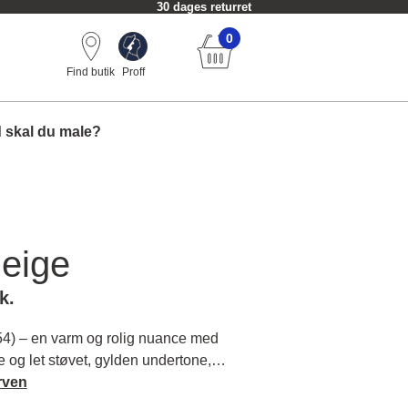
30 dages returret
0
Find butik
Proff
 skal du male?
eige
k.
4) – en varm og rolig nuance med
e og let støvet, gylden undertone,
dbydende og harmonisk atmosfære i
rven
re om farvens karakter og