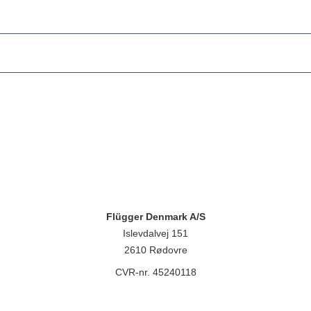
Flügger Denmark A/S
Islevdalvej 151
2610 Rødovre
CVR-nr. 45240118
lügger group A/S, Islevdalvej 151, 2610 Rødovre, CVR-nr.: 32788718. 