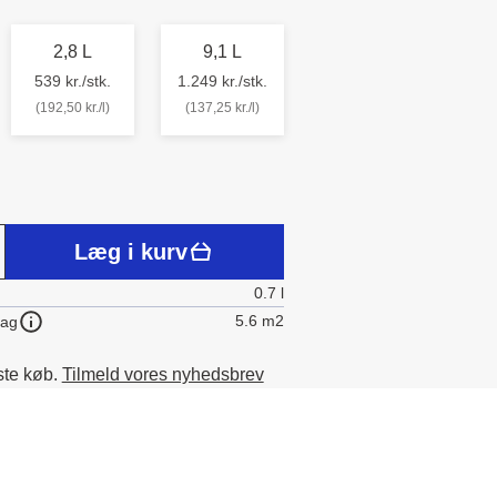
2,8 L
9,1 L
539 kr./stk.
1.249 kr./stk.
(192,50 kr./l)
(137,25 kr./l)
Læg i kurv
0.7 l
5.6 m2
lag
ste køb.
Tilmeld vores nyhedsbrev