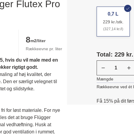
ger Flutex Pro
0,7 L
229 kr./stk.
(327,14 kr./l)
8
m2/liter
Rækkeevne pr. liter
Total: 229 kr.
, hvis du vil male med en 
er rigtigt godt.
ing af høj kvalitet, der 
Mængde
. Den er særligt velegnet til 
Rækkeevne ved ét 
et og slidstyrke. 
Få 15% på dit før
fri for løst materiale. For nye 
es det at bruge Flügger 
mal vedhæftning. Husk at 
 god ventilation i rummet.