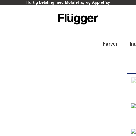
Hurtig betaling med MobilePay og ApplePay
Farver
In