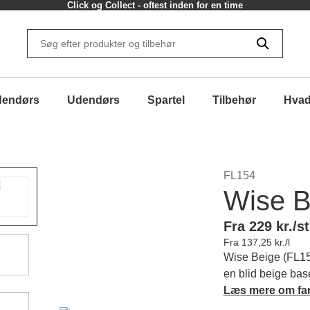
Click og Collect - oftest inden for en time
dendørs
Udendørs
Spartel
Tilbehør
Hvad
FL154
Wise B
Fra 229 kr./st
Fra 137,25 kr./l
Wise Beige (FL15
en blid beige bas
der skaber en in
Læs mere om fa
din bolig. Læs me