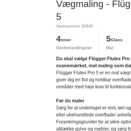
Vægmaling - Flüg
5
Varenummer 30840
4
5
timer
Glans
Genbehandlingstør
Mat
Du skal vælge Flügger Flutex Pro 5
svanemærket, mat maling som dækk
Flügger Flutex Pro 5 er en mat vægmal
giver dig en flot og holdbar overflade
områder med høje krav til funktionalit
Før du maler 
Sørg for at underlaget er rent, tørt og 
eller ubehandlede overflader anbefal
Forankringsgrunder for at sikre opti
afdække gulve og møbler, og sørg for