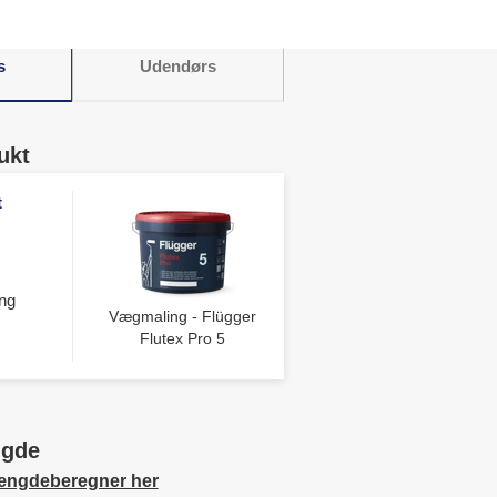
.
s
Udendørs
ukt
t
ng
Vægmaling - Flügger
Flutex Pro 5
ngde
ængdeberegner her