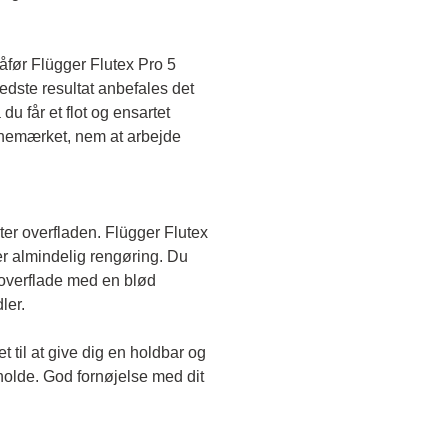
før Flügger Flutex Pro 5 
edste resultat anbefales det 
du får et flot og ensartet 
anemærket, nem at arbejde 
ter overfladen. Flügger Flutex 
er almindelig rengøring. Du 
verflade med en blød 
ler.
til at give dig en holdbar og 
holde. God fornøjelse med dit 