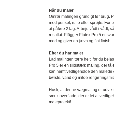
Når du maler
Omrør malingen grundigt før brug. På
med pensel, rulle eller sprøjte. For b
at påføre 2 lag. Arbejd vådt i vådt, så 
resultat. Flügger Flutex Pro 5 er sv
med og giver en jævn og flot finish. 
Efter du har malet
Lad malingen tørre helt, før du belas
Pro 5 er en slidstærk maling, der tål
kan nemt vedligeholde den malede o
børste, vand og milde rengøringsmid
Husk, at denne vægmaling er udviklet 
smuk overflade, der er let at vedlige
maleprojekt!