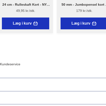
24 cm - Rulleskaft Kort - NYT
50 mm - Jumbopensel kort 
DESIGN - Flügger
Flügger Excellence Series
49,95 kr./stk.
179 kr./stk.
Læg i kurv
Læg i kurv
Kundeservice