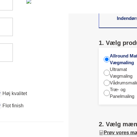
matchende farver
Indendør
1. Vælg prod
Allround Ma
Vægmaling
Ultramat
Vægmaling
Vådrumsmali
Træ- og
Høj kvalitet
Panelmaling
Flot finish
2. Vælg mæ
Prøv vores m