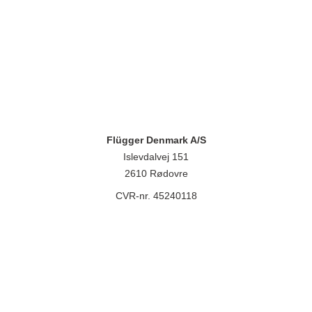
Flügger Denmark A/S
Islevdalvej 151
2610 Rødovre
CVR-nr. 45240118
lügger group A/S, Islevdalvej 151, 2610 Rødovre, CVR-nr.: 32788718. 