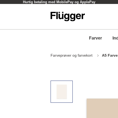
Hurtig betaling med MobilePay og ApplePay
Farver
In
Farveprøver og farvekort
A5 Farve