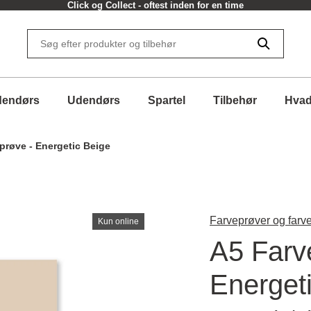
Click og Collect - oftest inden for en time
dendørs
Udendørs
Spartel
Tilbehør
Hvad
prøve - Energetic Beige
Farveprøver og farve
Kun online
A5 Farv
Energet