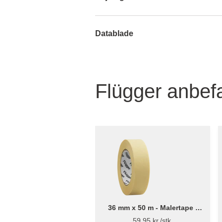
Datablade
Flügger anbefa
36 mm x 50 m - Malertape -
Flügger
59,95 kr./stk.