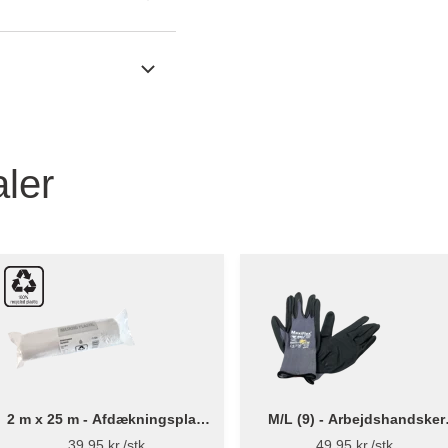
ler
2 m x 25 m - Afdækningsplast
M/L (9) - Arbejdshandsker
13 µ - Genanvendt plast
MaxiFlex 42-874
39,95 kr./stk.
49,95 kr./stk.