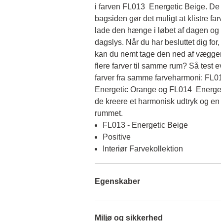
i farven FL013  Energetic Beige. De 
bagsiden gør det muligt at klistre f
lade den hænge i løbet af dagen og se
dagslys. Når du har besluttet dig for, 
kan du nemt tage den ned af væggen 
flere farver til samme rum? Så test e
farver fra samme farveharmoni: FL01
Energetic Orange og FL014  Energe
de kreere et harmonisk udtryk og en 
rummet.
FL013 - Energetic Beige
Positive
Interiør Farvekollektion
Egenskaber
Miljø og sikkerhed