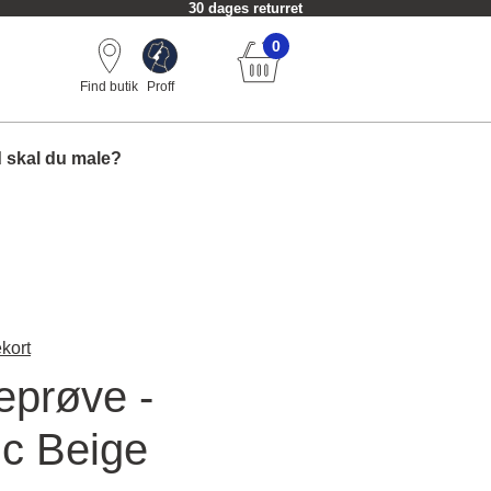
30 dages returret
0
Find butik
Proff
 skal du male?
kort
eprøve -
ic Beige