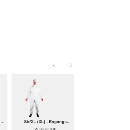
Str/XL (XL) - Engangs
One/size (size) - 
overtræksdragt - Bluestar
sikkerhedsbriller - 
59,95 kr./stk.
89,95 kr./stk.