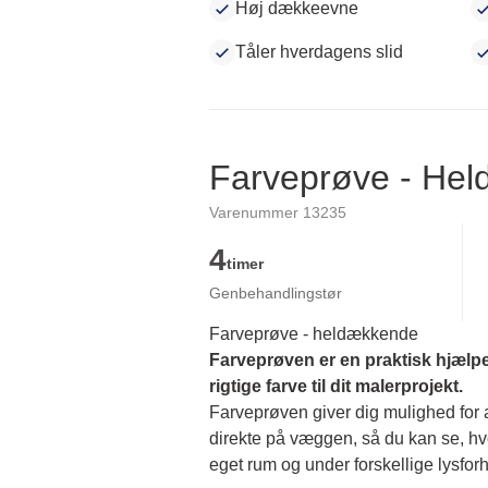
Høj dækkeevne
Tåler hverdagens slid
Farveprøve - He
Varenummer 13235
4
timer
Genbehandlingstør
Farveprøve - heldækkende
Farveprøven er en praktisk hjælpe
rigtige farve til dit malerprojekt.
Farveprøven giver dig mulighed for at
direkte på væggen, så du kan se, hvor
eget rum og under forskellige lysforh