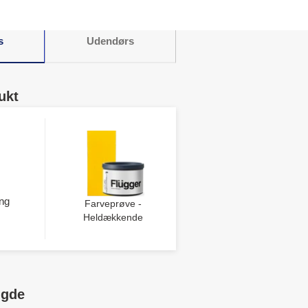
s
Udendørs
ukt
ng
Farveprøve -
Heldækkende
ngde