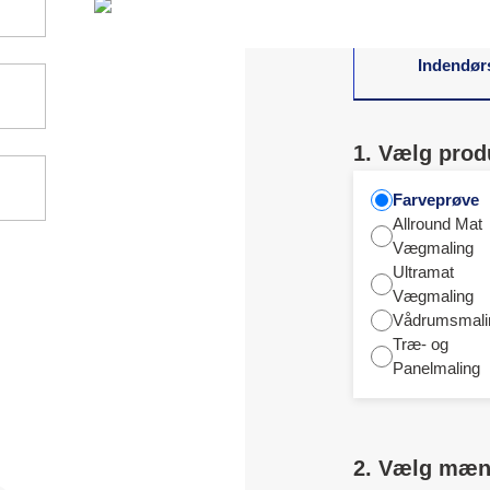
Indendør
1. Vælg prod
Farveprøve
Allround Mat
Vægmaling
Ultramat
Vægmaling
Vådrumsmali
Træ- og
Panelmaling
2. Vælg mæ