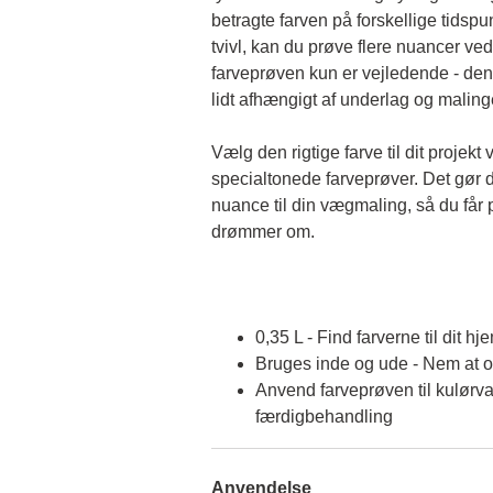
betragte farven på forskellige tidspun
tvivl, kan du prøve flere nuancer ved
farveprøven kun er vejledende - den 
lidt afhængigt af underlag og malin
Vælg den rigtige farve til dit projekt 
specialtonede farveprøver. Det gør d
nuance til din vægmaling, så du får p
drømmer om.
0,35 L - Find farverne til dit hj
Bruges inde og ude - Nem at 
Anvend farveprøven til kulørva
færdigbehandling
Anvendelse