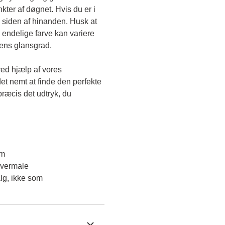
kter af døgnet. Hvis du er i 
 siden af hinanden. Husk at 
endelige farve kan variere 
gens glansgrad.
ved hjælp af vores 
et nemt at finde den perfekte 
ræcis det udtryk, du 
em
overmale
lg, ikke som