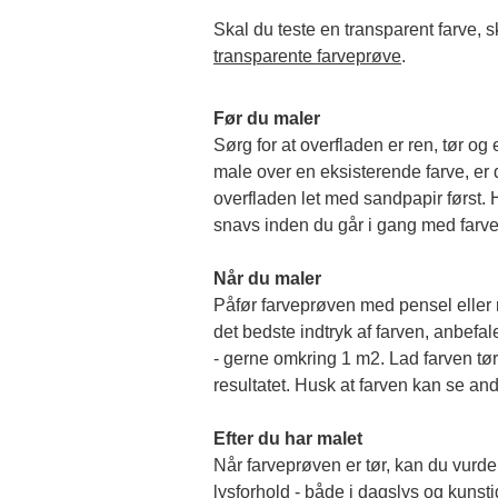
transparente farveprøve
.
Før du maler
Sørg for at overfladen er ren, tør og 
male over en eksisterende farve, er de
overfladen let med sandpapir først. Hu
snavs inden du går i gang med farv
Når du maler
Påfør farveprøven med pensel eller rul
det bedste indtryk af farven, anbefale
- gerne omkring 1 m2. Lad farven tørr
resultatet. Husk at farven kan se and
Efter du har malet
Når farveprøven er tør, kan du vurder
lysforhold - både i dagslys og kunstigt 