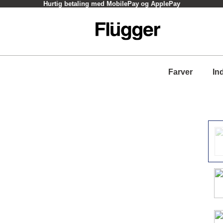
Hurtig betaling med MobilePay og ApplePay
Farver
In