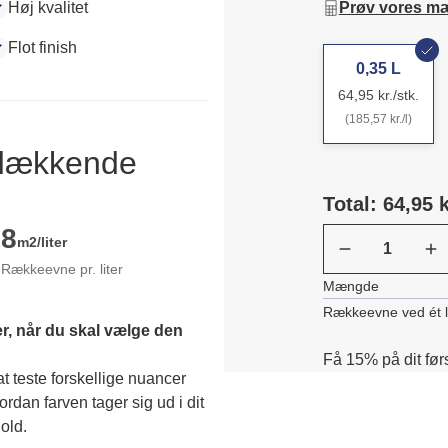
Høj kvalitet
Prøv vores m
Flot finish
0,35 L
64,95 kr./stk.
(185,57 kr./l)
ldækkende
Total: 64,95 k
8
m2/liter
Rækkeevne pr. liter
Mængde
Rækkeevne ved ét 
r, når du skal vælge den 
Få 15% på dit før
 teste forskellige nuancer 
dan farven tager sig ud i dit 
old. 