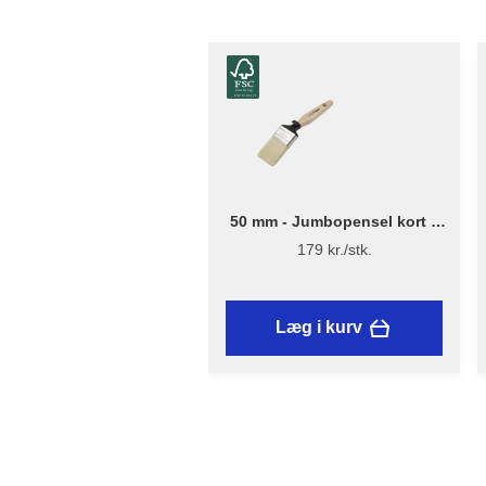
50 mm - Jumbopensel kort –
Flügger Excellence Series
179 kr./stk.
Læg i kurv