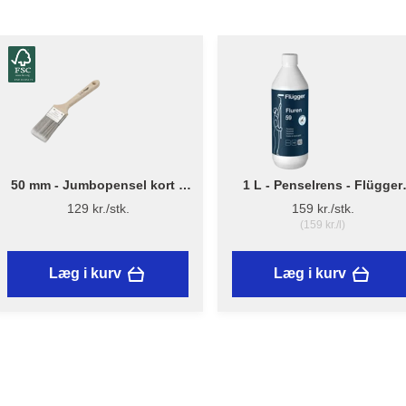
50 mm - Jumbopensel kort –
1 L - Penselrens - Flügger
Flügger Pro Series
Fluren 59
129 kr./stk.
159 kr./stk.
(159 kr./l)
Læg i kurv
Læg i kurv