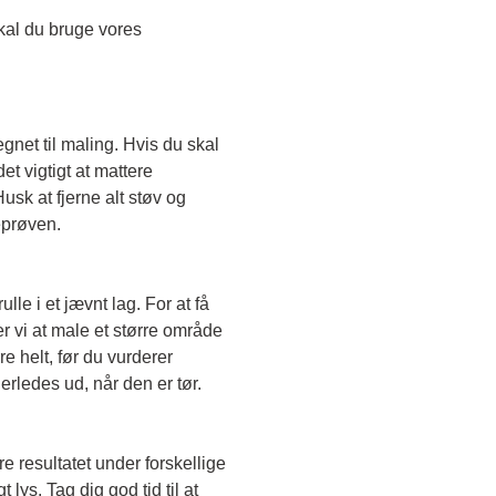
Skal du teste en transparent farve, skal du bruge vores 
egnet til maling. Hvis du skal 
t vigtigt at mattere 
sk at fjerne alt støv og 
eprøven. 
le i et jævnt lag. For at få 
r vi at male et større område 
e helt, før du vurderer 
erledes ud, når den er tør. 
e resultatet under forskellige 
lys. Tag dig god tid til at 