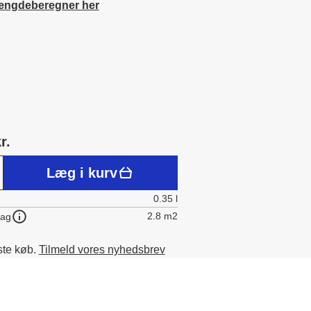
ængdeberegner her
r.
Læg i kurv
0.35 l
2.8 m2
lag
ste køb.
Tilmeld vores nyhedsbrev