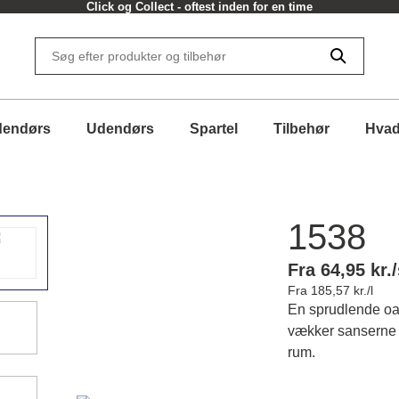
Click og Collect - oftest inden for en time
dendørs
Udendørs
Spartel
Tilbehør
Hvad
1538
Fra 64,95 kr./
Fra 185,57 kr./l
En sprudlende oas
vækker sanserne og
rum.