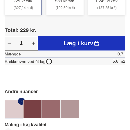
229 kr./stk.
539 kr./stk.
1.249 kr./stk.
(327,14 kr./l)
(192,50 kr./l)
(137,25 kr./l)
Total: 229 kr.
Læg i kurv
Mængde
0.7 l
5.6 m2
Rækkeevne ved ét lag
Andre nuancer
Maling i høj kvalitet