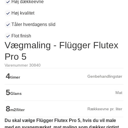
Høj dækkeevne
Høj kvalitet
Tåler hverdagens slid
Flot finish
Vægmaling - Flügger Flutex
Pro 5
Varenummer 30840
4
Genbehandlingstør
timer
5
Mat
Glans
8
Rækkeevne pr. liter
m2/liter
Du skal vælge Flügger Flutex Pro 5, hvis du vil male 
med en svanemærket, mat maling som dækker rigtigt 