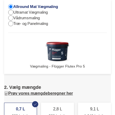
Allround Mat Vægmaling
Ultramat Vægmaling
Vådrumsmaling
Træ- og Panelmaling
Vægmaling - Flügger Flutex Pro 5
2. Vælg mængde
Prøv vores mængdeberegner her
0,7 L
2,8 L
9,1 L