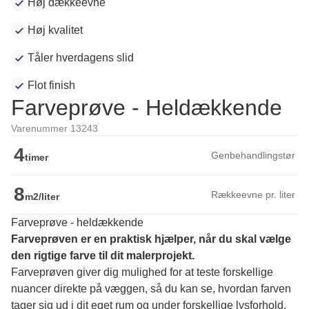
Høj dækkeevne
Høj kvalitet
Tåler hverdagens slid
Flot finish
Farveprøve - Heldækkende
Varenummer 13243
4
Genbehandlingstør
timer
8
Rækkeevne pr. liter
m2/liter
Farveprøve - heldækkende
Farveprøven er en praktisk hjælper, når du skal vælge 
den rigtige farve til dit malerprojekt.
Farveprøven giver dig mulighed for at teste forskellige 
nuancer direkte på væggen, så du kan se, hvordan farven 
tager sig ud i dit eget rum og under forskellige lysforhold. 