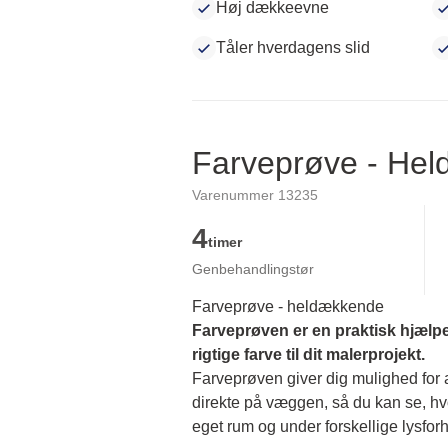
Høj dækkeevne
Tåler hverdagens slid
Farveprøve - He
Varenummer 13235
4
timer
Genbehandlingstør
Farveprøve - heldækkende
Farveprøven er en praktisk hjælpe
rigtige farve til dit malerprojekt.
Farveprøven giver dig mulighed for at
direkte på væggen, så du kan se, hvor
eget rum og under forskellige lysforh