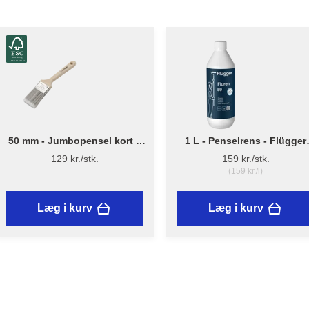
50 mm - Jumbopensel kort –
1 L - Penselrens - Flügger
Flügger Pro Series
Fluren 59
129 kr./stk.
159 kr./stk.
(159 kr./l)
Læg i kurv
Læg i kurv