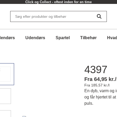
Click og Collect - oftest inden for en time
dendørs
Udendørs
Spartel
Tilbehør
Hvad
4397
Fra 64,95 kr./
Fra 185,57 kr./l
En dyb, varm og i
og får hjertet til 
puls.