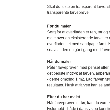
transparente farveprøve
.
Før du maler
Sørg for at overfladen er ren, tør og 
male over en eksisterende farve, er de
overfladen let med sandpapir først. Hu
snavs inden du går i gang med farv
Når du maler
Påfør farveprøven med pensel eller rul
det bedste indtryk af farven, anbefale
- gerne omkring 1 m2. Lad farven tørr
resultatet. Husk at farven kan se and
Efter du har malet
Når farveprøven er tør, kan du vurder
lysforhold - både i dagslys og kunstigt 