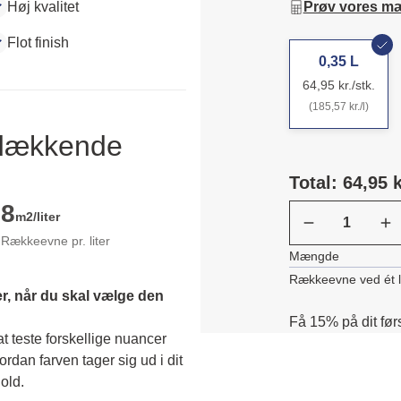
Høj kvalitet
Prøv vores m
Flot finish
0,35 L
64,95 kr./stk.
(185,57 kr./l)
ldækkende
Total: 64,95 k
8
m2/liter
Rækkeevne pr. liter
Mængde
Rækkeevne ved ét 
r, når du skal vælge den 
Få 15% på dit før
 teste forskellige nuancer 
dan farven tager sig ud i dit 
old. 