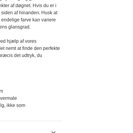
kter af døgnet. Hvis du er i 
 siden af hinanden. Husk at 
endelige farve kan variere 
gens glansgrad.
ved hjælp af vores 
et nemt at finde den perfekte 
ræcis det udtryk, du 
em
overmale
lg, ikke som