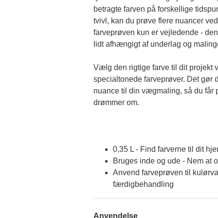
betragte farven på forskellige tidspun
tvivl, kan du prøve flere nuancer ved
farveprøven kun er vejledende - den 
lidt afhængigt af underlag og malin
Vælg den rigtige farve til dit projekt 
specialtonede farveprøver. Det gør d
nuance til din vægmaling, så du får p
drømmer om.
0,35 L - Find farverne til dit hj
Bruges inde og ude - Nem at 
Anvend farveprøven til kulørva
færdigbehandling
Anvendelse