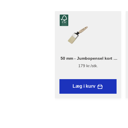
50 mm - Jumbopensel kort –
Flügger Excellence Series
179 kr./stk.
Læg i kurv