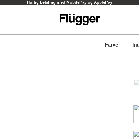
Hurtig betaling med MobilePay og ApplePay
Farver
In