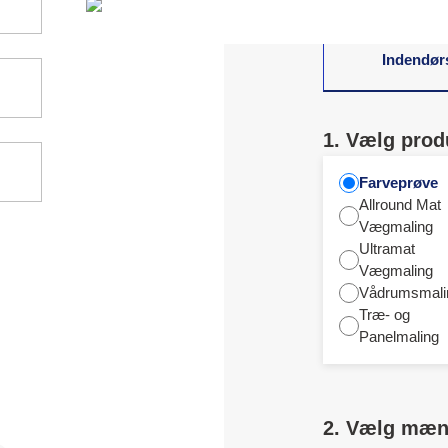
Indendør
1. Vælg prod
Farveprøve
Allround Mat
Vægmaling
Ultramat
Vægmaling
Vådrumsmali
Træ- og
Panelmaling
2. Vælg mæ