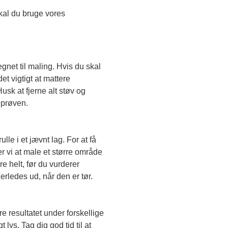
Skal du teste en transparent farve, skal du bruge vores 
egnet til maling. Hvis du skal 
t vigtigt at mattere 
sk at fjerne alt støv og 
eprøven. 
le i et jævnt lag. For at få 
r vi at male et større område 
e helt, før du vurderer 
erledes ud, når den er tør. 
e resultatet under forskellige 
lys. Tag dig god tid til at 