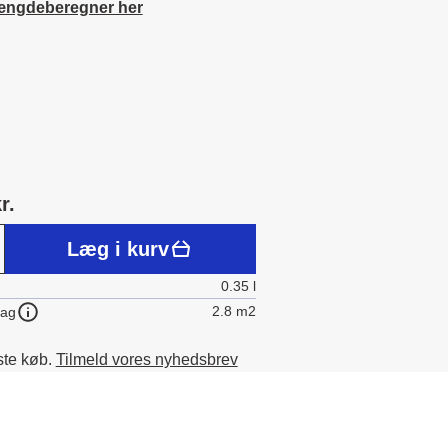
ængdeberegner her
r.
Læg i kurv
0.35 l
2.8 m2
lag
ste køb.
Tilmeld vores nyhedsbrev