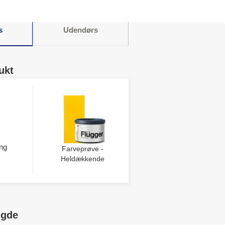
s
Udendørs
ukt
ng
Farveprøve -
Heldækkende
ngde