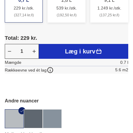
0,7 L
2,8 L
9,1 L
229 kr./stk.
539 kr./stk.
1.249 kr./stk.
(327,14 kr./l)
(192,50 kr./l)
(137,25 kr./l)
Total: 229 kr.
Læg i kurv
Mængde
0.7 l
5.6 m2
Rækkeevne ved ét lag
Andre nuancer