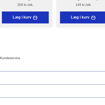
Vinkelpensel High Finish 1138
Flügger
209 kr./stk.
149 kr./stk.
- Flügger
Læg i kurv
Læg i kurv
Kundeservice