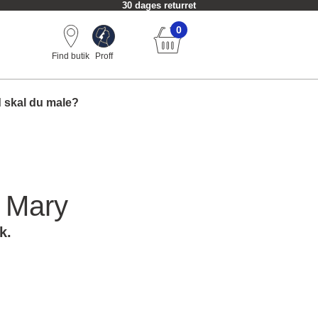
30 dages returret
0
Find butik
Proff
 skal du male?
 Mary
k.