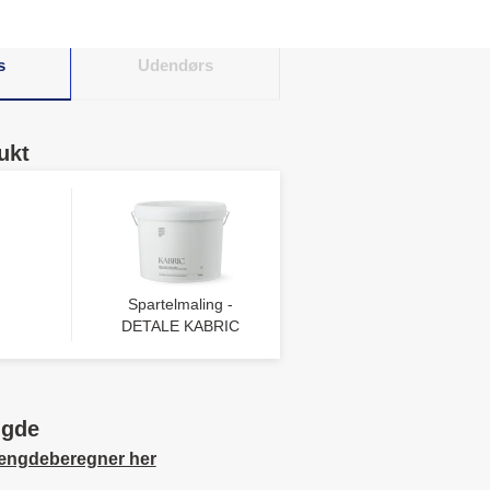
s
Udendørs
ukt
Spartelmaling -
DETALE KABRIC
ngde
ængdeberegner her