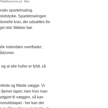
Rækkeevne pr. liter
rativ spartelmaling.
slidstyrke. Spartelmalingen 
ionelle krav, der udsættes for 
t slid. Møbler bør 
le indendørs overflader; 
vådzoner.
og at alle huller er fyldt, så 
lede og filtede vægge. Vi 
jerner tapet, men hvis man 
fastgjort til væggen, så kan 
muldstapet - her kan det 