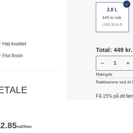
2,8 L
449 kr./stk.
(160,36 kr./l)
Høj kvalitet
Total: 449 kr.
Flot finish
Mængde
Rækkeevne ved ét 
DETALE
Få 15% på dit før
2.85
m2/liter