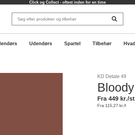
Click og Collect - oftest inden for en time
dendørs
Udendørs
Spartel
Tilbehør
Hvad
KD Detale 49
Bloody
Fra 449 kr./st
Fra 115,27 kr./l