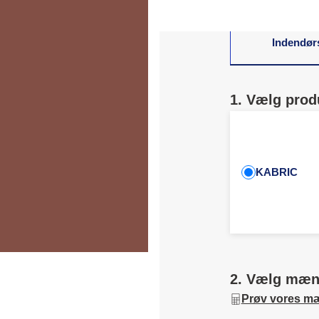
Indendør
1. Vælg prod
KABRIC
2. Vælg mæ
Prøv vores m