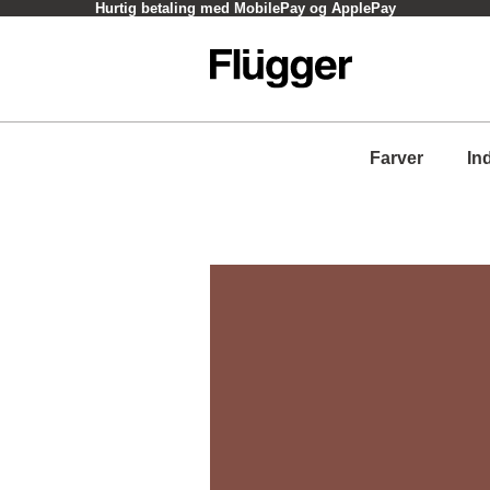
Hurtig betaling med MobilePay og ApplePay
Farver
In