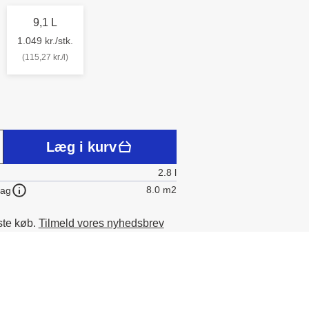
9,1 L
1.049 kr./stk.
(115,27 kr./l)
Læg i kurv
2.8 l
8.0 m2
lag
ste køb.
Tilmeld vores nyhedsbrev