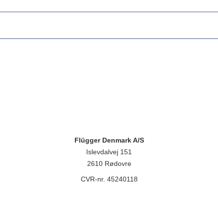
Flügger Denmark A/S
Islevdalvej 151
2610 Rødovre
CVR-nr. 45240118
lügger group A/S, Islevdalvej 151, 2610 Rødovre, CVR-nr.: 32788718. 