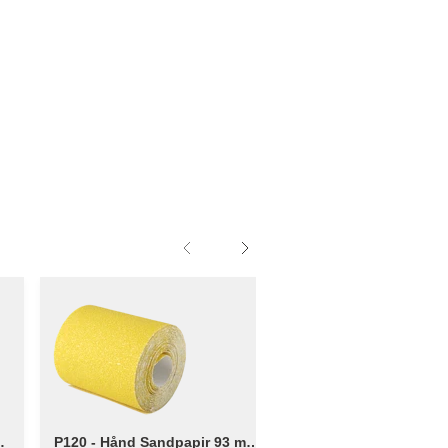
 -
P120 - Hånd Sandpapir 93 mm
90 x 170 mm - P