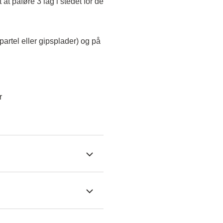
t påføre 3 lag i stedet for de 
rtel eller gipsplader) og på 
r