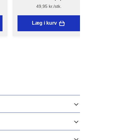
x 5 m
Håndsliber
49,95 kr./stk.
54,95 kr./stk.
Læg i kurv
Læg i kurv