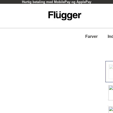
Hurtig betaling med MobilePay og ApplePay
Farver
In