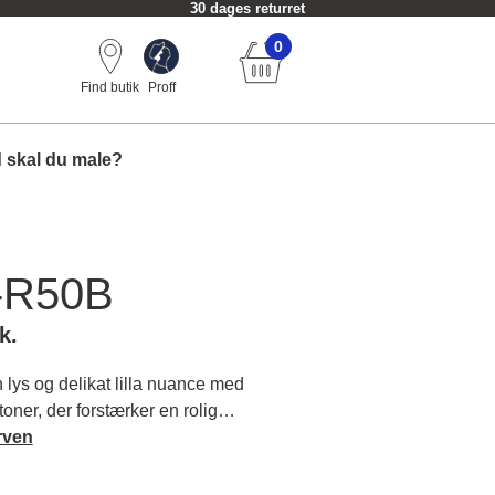
30 dages returret
0
Find butik
Proff
 skal du male?
-R50B
k.
ys og delikat lilla nuance med
oner, der forstærker en rolig
er en indbydende atmosfære, når du
rven
re om farvens karakter og
.