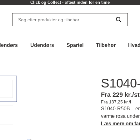
Click og Collect - oftest inden for en time
dendørs
Udendørs
Spartel
Tilbehør
Hvad
S1040
Fra 229 kr./st
Fra 137,25 kr./l
S1040-R50B – en l
varme rosa undert
stemning og skab
Læs mere om fa
indretter. Læs me
matchende farver