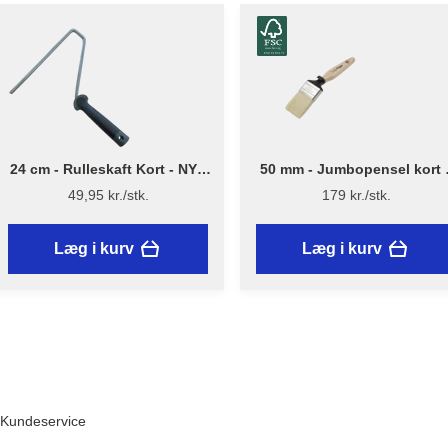
24 cm - Rulleskaft Kort - NYT
50 mm - Jumbopensel kort 
DESIGN - Flügger
Flügger Excellence Series
49,95 kr./stk.
179 kr./stk.
Læg i kurv
Læg i kurv
Kundeservice