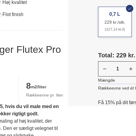
Høj kvalitet
0,7 L
Flot finish
229 kr./stk.
(327,14 kr./l)
ger Flutex Pro
Total: 229 kr.
Mængde
8
m2/liter
Rækkeevne ved ét 
Rækkeevne pr. liter
Få 15% på dit før
, hvis du vil male med en 
er rigtigt godt.
ing af høj kvalitet, der 
. Den er særligt velegnet til 
et og slidstyrke. 