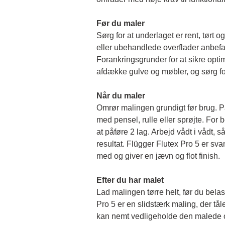
Før du maler 
Sørg for at underlaget er rent, tørt og 
eller ubehandlede overflader anbefal
Forankringsgrunder for at sikre opti
afdække gulve og møbler, og sørg for
Når du maler
Omrør malingen grundigt før brug. På
med pensel, rulle eller sprøjte. For b
at påføre 2 lag. Arbejd vådt i vådt, så 
resultat. Flügger Flutex Pro 5 er sv
med og giver en jævn og flot finish. 
Efter du har malet
Lad malingen tørre helt, før du belas
Pro 5 er en slidstærk maling, der tål
kan nemt vedligeholde den malede o