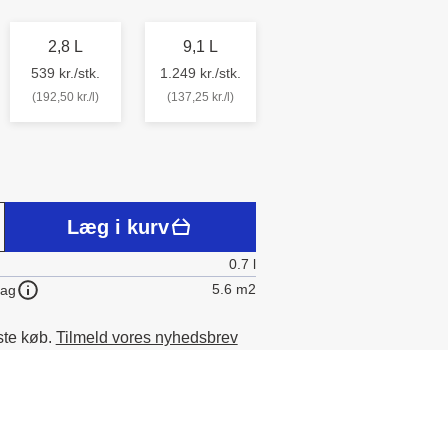
2,8 L
9,1 L
539 kr./stk.
1.249 kr./stk.
(192,50 kr./l)
(137,25 kr./l)
Læg i kurv
0.7 l
5.6 m2
lag
ste køb.
Tilmeld vores nyhedsbrev