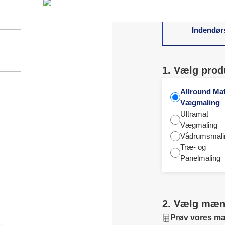
Indendør
1. Vælg prod
Allround Ma
Vægmaling
Ultramat
Vægmaling
Vådrumsmali
Træ- og
Panelmaling
2. Vælg mæ
Prøv vores m