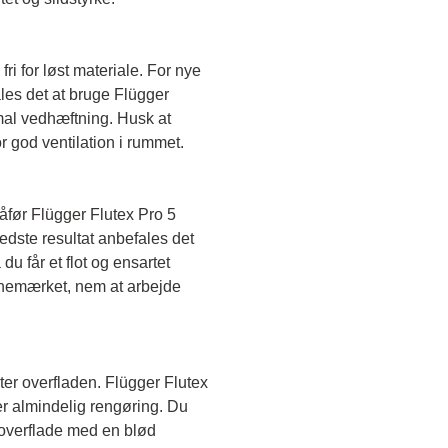
fri for løst materiale. For nye 
es det at bruge Flügger 
mal vedhæftning. Husk at 
 god ventilation i rummet.
før Flügger Flutex Pro 5 
edste resultat anbefales det 
du får et flot og ensartet 
anemærket, nem at arbejde 
ter overfladen. Flügger Flutex 
er almindelig rengøring. Du 
verflade med en blød 