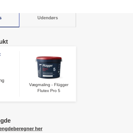
s
Udendørs
ukt
t
ng
Vægmaling - Flügger
Flutex Pro 5
ngde
ængdeberegner her