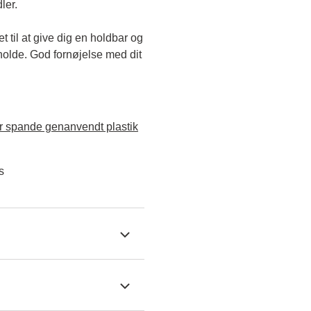
ler.
til at give dig en holdbar og 
holde. God fornøjelse med dit 
 spande genanvendt plastik
s