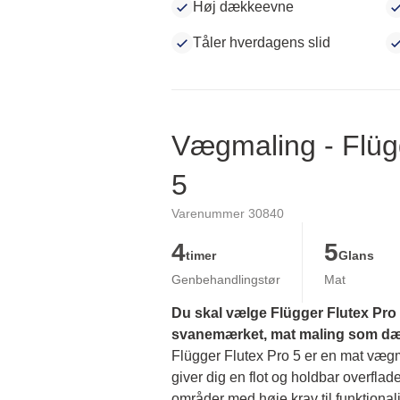
Høj dækkeevne
Tåler hverdagens slid
Vægmaling - Flüg
5
Varenummer 30840
4
5
timer
Glans
Genbehandlingstør
Mat
Du skal vælge Flügger Flutex Pro 5
svanemærket, mat maling som dækk
Flügger Flutex Pro 5 er en mat vægmal
giver dig en flot og holdbar overflade
områder med høje krav til funktionalit