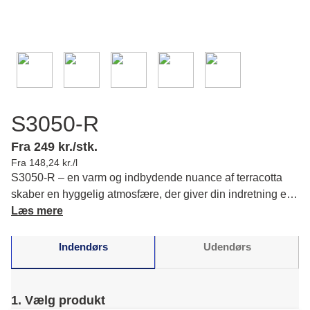
S3050-R
Fra 249 kr./stk.
Fra 148,24 kr./l
S3050-R – en varm og indbydende nuance af terracotta
skaber en hyggelig atmosfære, der giver din indretning et
naturligt præg. Du vil opleve jordnær elegance. Læs mere
Læs mere
om farvens karakter og matchende farver.
Indendørs
Udendørs
1. Vælg produkt