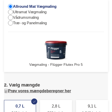
Allround Mat Vægmaling
Ultramat Vægmaling
Vådrumsmaling
Træ- og Panelmaling
Vægmaling - Flügger Flutex Pro 5
2. Vælg mængde
Prøv vores mængdeberegner her
0,7 L
2,8 L
9,1 L