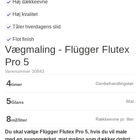
Høj dækkeevne
Høj kvalitet
Tåler hverdagens slid
Flot finish
Vægmaling - Flügger Flutex
Pro 5
Varenummer 30843
4
Genbehandlingstør
timer
5
Mat
Glans
8
Rækkeevne pr. liter
m2/liter
Du skal vælge Flügger Flutex Pro 5, hvis du vil male 
med en svanemærket, mat maling som dækker rigtigt 