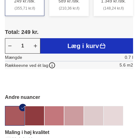
249 kr./stk.
589 kr./stk.
1.349 kr./stk.
(355,71 kr./l)
(210,36 kr./l)
(148,24 kr./l)
Total: 249 kr.
Læg i kurv
Mængde
0.7 l
5.6 m2
Rækkeevne ved ét lag
Andre nuancer
Maling i høj kvalitet