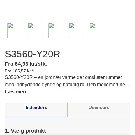
S3560-Y20R
Fra 64,95 kr./stk.
Fra 185,57 kr./l
S3560-Y20R – en jordnær varme der omslutter rummet
med indbydende dybde og naturlig ro. Den mellembrune
nuance føles harmonisk og bidrager til en afslappet
Læs mere
stemning, når du vil skabe hygge. Læs mere om farvens
karakter og matchende farver.
Indendørs
Udendørs
1. Vælg produkt