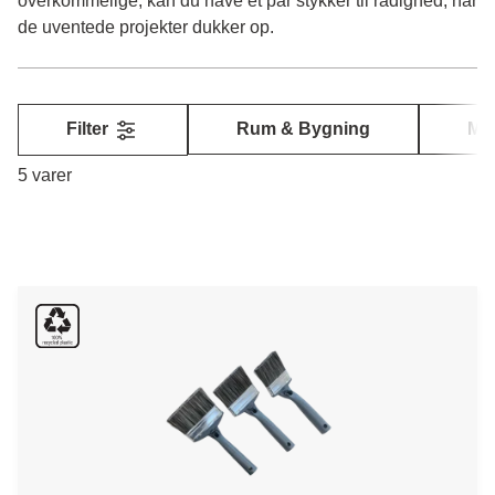
overkommelige, kan du have et par stykker til rådighed, når
de uventede projekter dukker op.
Filter
Rum & Bygning
Mi
5 varer