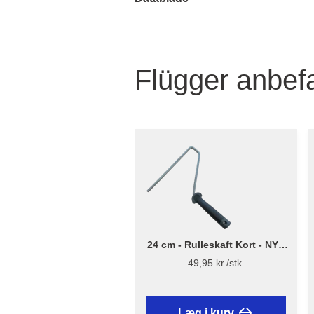
Flügger anbefa
24 cm - Rulleskaft Kort - NYT
DESIGN - Flügger
49,95 kr./stk.
Læg i kurv