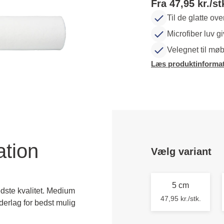
Fra 47,95 kr./st
Til de glatte ove
Microfiber luv g
Velegnet til møb
Læs produktinformat
ation
Vælg variant
5 cm
edste kvalitet. Medium
47,95 kr./stk.
rlag for bedst mulig