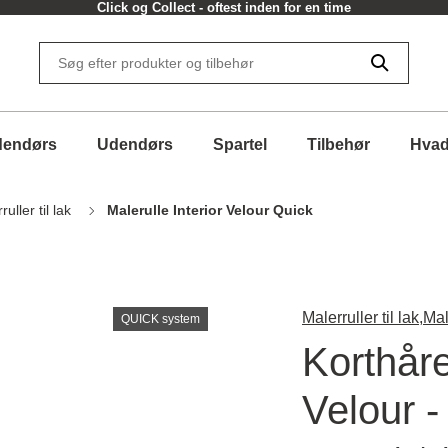
Click og Collect - oftest inden for en time
dendørs
Udendørs
Spartel
Tilbehør
Hvad
uller til lak
Malerulle Interior Velour Quick
Malerruller til lak,
Mal
QUICK system
Korthåre
Velour -