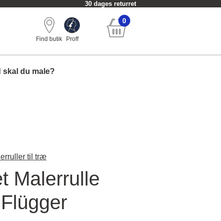
30 dages returret
0
Find butik
Proff
 skal du male?
erruller til træ
t Malerrulle
 Flügger