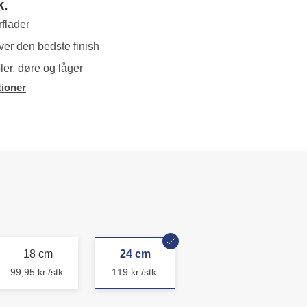
k.
rflader
iver den bedste finish
ler, døre og låger
ioner
18 cm
24 cm
99,95 kr./stk.
119 kr./stk.