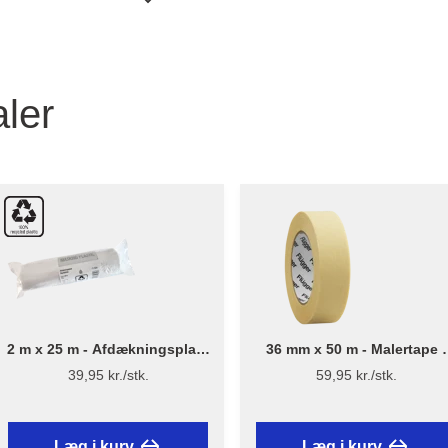
ler
2 m x 25 m - Afdækningsplast
36 mm x 50 m - Malertape -
13 µ - Genanvendt plast
Flügger
39,95 kr./stk.
59,95 kr./stk.
Læg i kurv
Læg i kurv