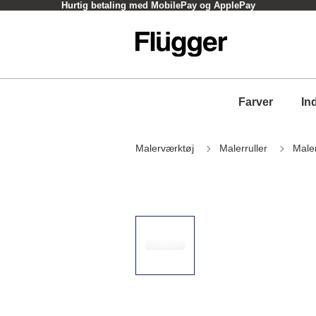
Hurtig betaling med MobilePay og ApplePay
Farver
In
Malerværktøj
Malerruller
Malerr