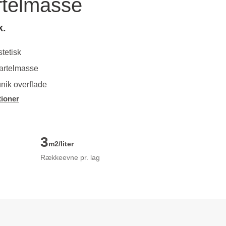
rtelmasse
k.
tetisk
partelmasse
unik overflade
ioner
3
m2/liter
Rækkeevne pr. lag