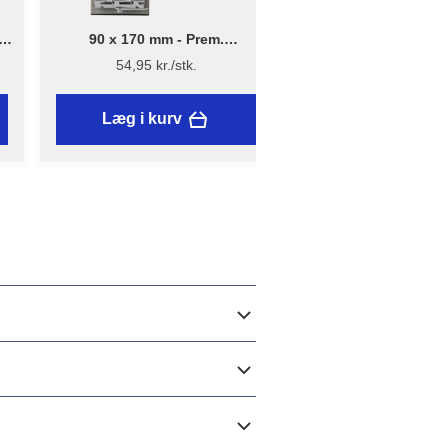
mm
90 x 170 mm - Prem.
1 Pakke | 5 stk - B
Håndsliber
støvmaske med ventil
54,95 kr./stk.
139 kr./stk.
Læg i kurv
Læg i kurv