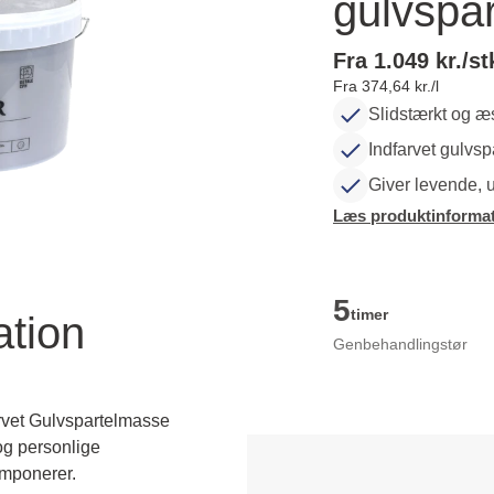
gulvspa
Fra 1.049 kr./st
Fra 374,64 kr./l
Slidstærkt og æs
Indfarvet gulvs
Giver levende, 
Læs produktinformat
5
timer
ation
Genbehandlingstør
vet Gulvspartelmasse
og personlige
 imponerer.