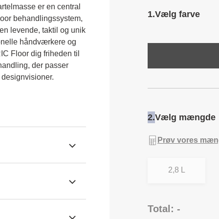
telmasse er en central 
1.
Vælg farve
oor behandlingssystem, 
n levende, taktil og unik 
ionelle håndværkere og 
C Floor dig friheden til 
andling, der passer 
g designvisioner.
2.
Vælg mængde
Prøv vores mæn
2,8 L
Total: -