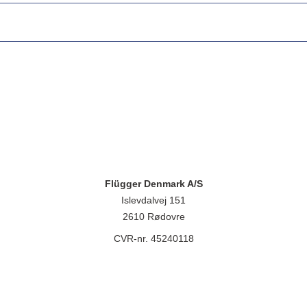
Flügger Denmark A/S
Islevdalvej 151
2610 Rødovre
CVR-nr. 45240118
lügger group A/S, Islevdalvej 151, 2610 Rødovre, CVR-nr.: 32788718. 