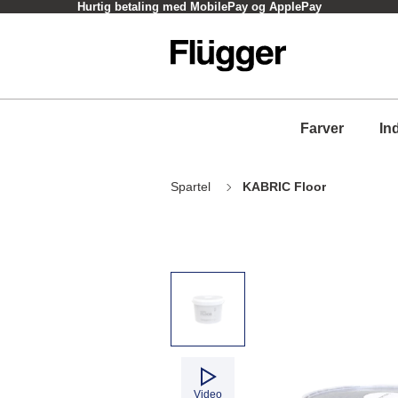
Hurtig betaling med MobilePay og ApplePay
Farver
In
Spartel
KABRIC Floor
Video