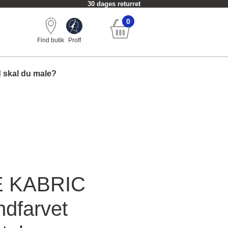
30 dages returret
0
Find butik
Proff
 skal du male?
 KABRIC
Indfarvet