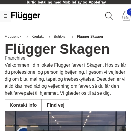
Hurtig betaling med MobilePay og ApplePay
Flügger.dk
Kontakt
Butikker
Flügger Skagen
Flügger Skagen
Franchise
Velkommen i din lokale Flügger farver i Skagen. Hos os får
du professionel og personlig betjening, ligesom vi vejleder
dig om bl.a. maling, tapet og træbeskyttelse. Desuden er vi
altid klar med råd og vejledning om farver, så du får den
helt farvepalet til hjemmet. Vi glæder os til at se dig.
Kontakt info
Find vej