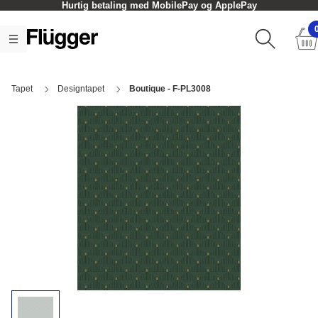
Hurtig betaling med MobilePay og ApplePay
Tapet
Designtapet
Boutique - F-PL3008