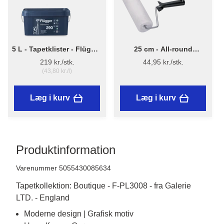
5 L - Tapetklister - Flügger
25 cm - All-round
Adhesive 290
Malerrulle m/skaft
219 kr./stk.
44,95 kr./stk.
(43,80 kr./l)
Læg i kurv
Læg i kurv
Produktinformation
Varenummer 5055430085634
Tapetkollektion: Boutique - F-PL3008 - fra Galerie
LTD. - England
Moderne design | Grafisk motiv