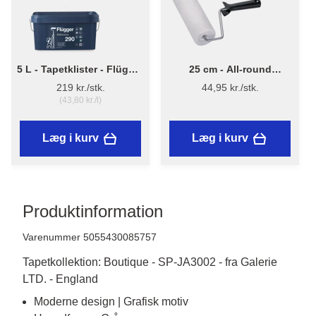
5 L - Tapetklister - Flügger
25 cm - All-round
Adhesive 290
Malerrulle m/skaft
219 kr./stk.
44,95 kr./stk.
(43,80 kr./l)
Læg i kurv
Læg i kurv
Produktinformation
Varenummer 5055430085757
Tapetkollektion: Boutique - SP-JA3002 - fra Galerie
LTD. - England
Moderne design | Grafisk motiv