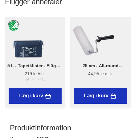
Flügger anbefaler
5 L - Tapetklister - Flügger
25 cm - All-round
Adhesive 290
Malerrulle m/skaft
219 kr./stk.
44,95 kr./stk.
(43,80 kr./l)
Læg i kurv
Læg i kurv
Produktinformation