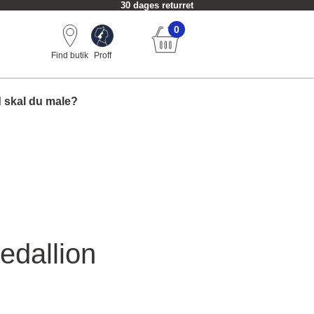
30 dages returret
0
Find butik
Proff
 skal du male?
edallion