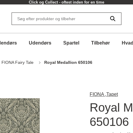
Click og Collect - oftest inden for en time
dendørs
Udendørs
Spartel
Tilbehør
Hvad
FIONA Fairy Tale
Royal Medallion 650106
FIONA ,
Tapet
Royal M
650106