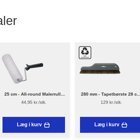
ler
25 cm - All-round Malerrulle
280 mm - Tapetbørste 28 cm
m/skaft
Plast - Stiwex
44,95 kr./stk.
129 kr./stk.
Læg i kurv
Læg i kurv