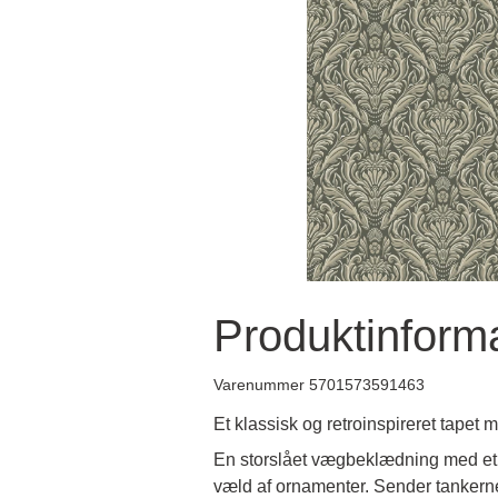
Produktinform
Varenummer 5701573591463
Et klassisk og retroinspireret tapet
En storslået vægbeklædning med et m
væld af ornamenter. Sender tankerne 