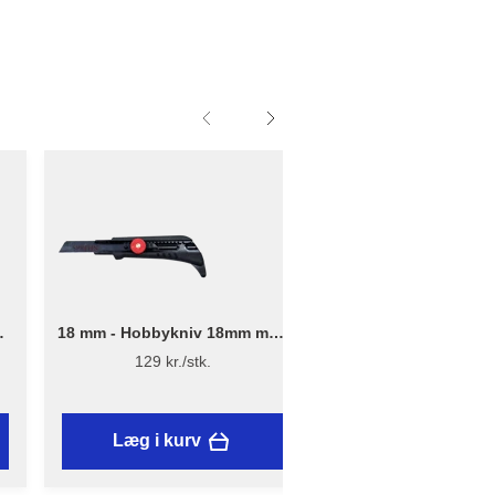
,
18 mm - Hobbykniv 18mm med
18 mm - 10 stk. - 10 
skruelås og tæppehage
knivblade 18mm - 
129 kr./stk.
39,95 kr./stk.
Læg i kurv
Læg i kurv