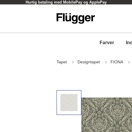
Hurtig betaling med MobilePay og ApplePay
Farver
In
Tapet
Designtapet
FIONA