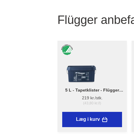
Flügger anbefa
5 L - Tapetklister - Flügger
Adhesive 290
219 kr./stk.
(43,80 kr./l)
Læg i kurv