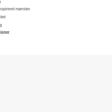
e
nspireret mønster
tet
ng
ioner