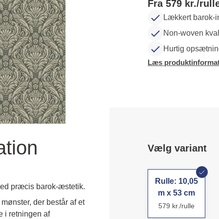
Fra 579 kr./rull
Lækkert barok-i
Non-woven kvali
Hurtig opsætni
Læs produktinformat
ation
Vælg variant
Rulle: 10,05
 med præcis barok-æstetik.
m x 53 cm
ønster, der består af et 
579 kr./rulle
i retningen af 