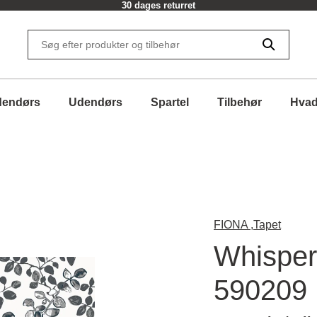
30 dages returret
dendørs
Udendørs
Spartel
Tilbehør
Hvad
FIONA ,
Tapet
Whisper
590209