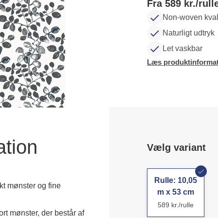
Fra 589 kr./rull
Non-woven kvali
Naturligt udtryk
Let vaskbar
Læs produktinformat
ation
Vælg variant
Rulle: 10,05
kt mønster og fine
m x 53 cm
589 kr./rulle
rt mønster, der består af 