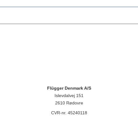
Flügger Denmark A/S
Islevdalvej 151
2610 Rødovre
CVR-nr. 45240118
lügger group A/S, Islevdalvej 151, 2610 Rødovre, CVR-nr.: 32788718. 