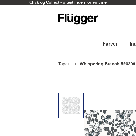
Click og Collect - oftest inden for en time
Farver
In
Tapet
Whispering Branch 590209