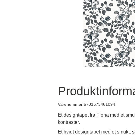
Produktinform
Varenummer 5701573461094
Et designtapet fra Fiona med et smu
kontraster.
Et hvidt designtapet med et smukt, so