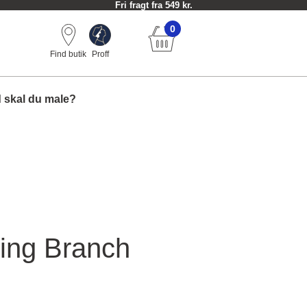
Fri fragt fra 549 kr.
0
Find butik
Proff
 skal du male?
ing Branch