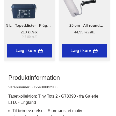
5 L - Tapetklister - Flügger
25 cm - All-round
Adhesive 290
Malerrulle m/skaft
219 kr./stk.
44,95 kr./stk.
(43,80 kr./l)
Læg i kurv
Læg i kurv
Produktinformation
Varenummer 5055430083906
Tapetkollektion: Tiny Tots 2 - G78390 - fra Galerie
LTD. - England
Til børneværelset | Stormønstret motiv