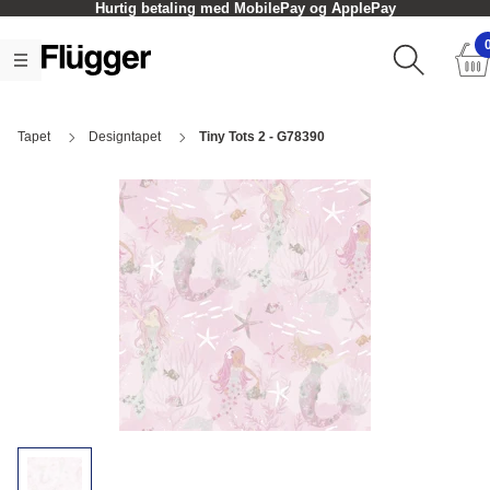
Hurtig betaling med MobilePay og ApplePay
Tapet
Designtapet
Tiny Tots 2 - G78390