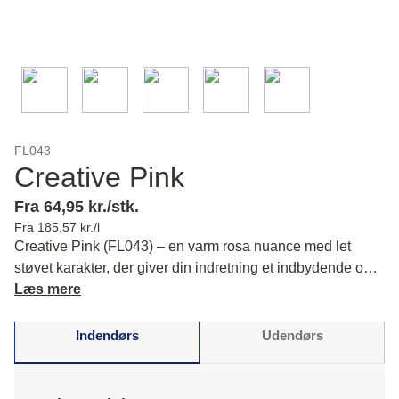
FL043
Creative Pink
Fra 64,95 kr./stk.
Fra 185,57 kr./l
Creative Pink (FL043) – en varm rosa nuance med let
støvet karakter, der giver din indretning et indbydende og
roligt udtryk, som passer perfekt til hyggelige rum. Læs
Læs mere
mere om farvens karakter og matchende farver.
Indendørs
Udendørs