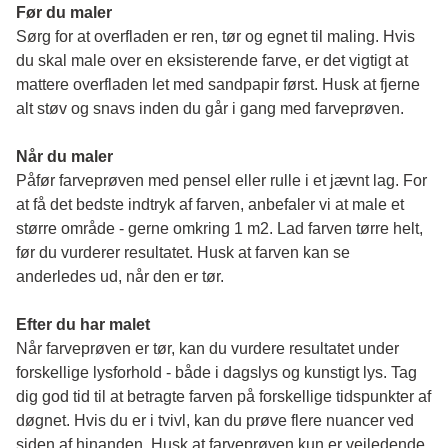
Før du maler
Sørg for at overfladen er ren, tør og egnet til maling. Hvis 
du skal male over en eksisterende farve, er det vigtigt at 
mattere overfladen let med sandpapir først. Husk at fjerne 
alt støv og snavs inden du går i gang med farveprøven. 
Når du maler
Påfør farveprøven med pensel eller rulle i et jævnt lag. For 
at få det bedste indtryk af farven, anbefaler vi at male et 
større område - gerne omkring 1 m2. Lad farven tørre helt, 
før du vurderer resultatet. Husk at farven kan se 
anderledes ud, når den er tør. 
Efter du har malet
Når farveprøven er tør, kan du vurdere resultatet under 
forskellige lysforhold - både i dagslys og kunstigt lys. Tag 
dig god tid til at betragte farven på forskellige tidspunkter af 
døgnet. Hvis du er i tvivl, kan du prøve flere nuancer ved 
siden af hinanden. Husk at farveprøven kun er vejledende 