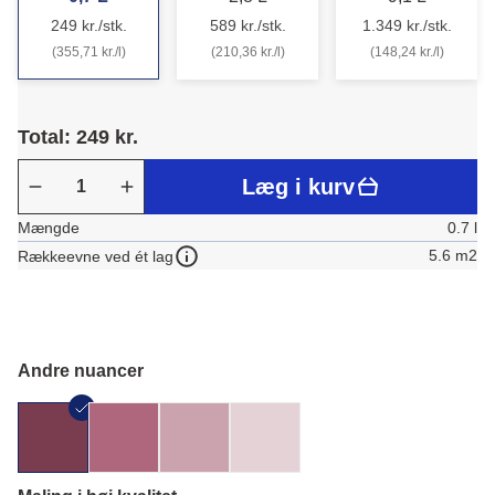
249 kr./stk.
589 kr./stk.
1.349 kr./stk.
(355,71 kr./l)
(210,36 kr./l)
(148,24 kr./l)
Total: 249 kr.
Læg i kurv
Mængde
0.7 l
5.6 m2
Rækkeevne ved ét lag
Andre nuancer