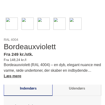
RAL 4004
Bordeauxviolett
Fra 249 kr./stk.
Fra 148,24 kr./l
Bordeauxviolett (RAL 4004) – en dyb, elegant nuance med
varme, røde undertoner, der skaber en indbydende
stemning i dine rum og giver en følelse af ro og intensitet.
Læs mere
Læs mere om farvens karakter og matchende farver.
Indendørs
Udendørs