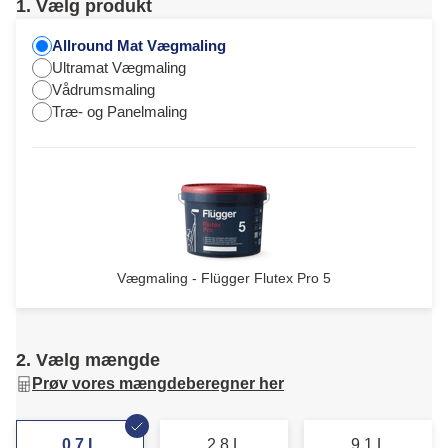
1. Vælg produkt
Allround Mat Vægmaling
Ultramat Vægmaling
Vådrumsmaling
Træ- og Panelmaling
Vægmaling - Flügger Flutex Pro 5
2. Vælg mængde
Prøv vores mængdeberegner her
0,7 L
2,8 L
9,1 L