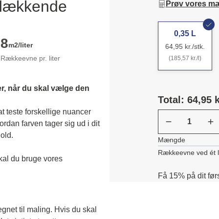
ldækkende
Prøv vores m
0,35 L
8
m2/liter
64,95 kr./stk.
Rækkeevne pr. liter
(185,57 kr./l)
r, når du skal vælge den 
Total: 64,95 k
 teste forskellige nuancer 
dan farven tager sig ud i dit 
old. 
Mængde
Rækkeevne ved ét 
Skal du teste en transparent farve, skal du bruge vores 
Få 15% på dit før
egnet til maling. Hvis du skal 