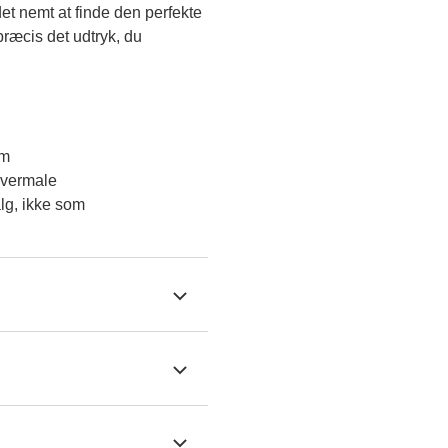
et nemt at finde den perfekte 
ræcis det udtryk, du 
em
overmale
lg, ikke som