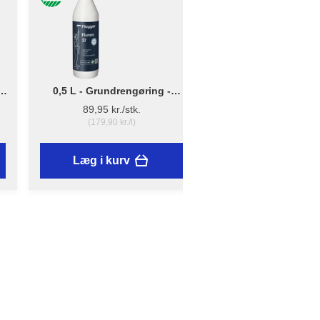
0,5 L - Grundrengøring -
Lille - B: 10cm x D: 
Flügger Fluren 37
12cm - Penselho
89,95 kr./stk.
16,25 kr./stk.
(179,90 kr./l)
Læg i kurv
Læg i kurv