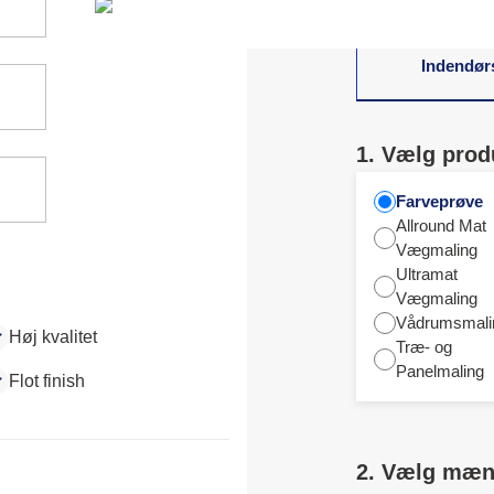
matchende farver
Indendør
1. Vælg prod
Farveprøve
Allround Mat
Vægmaling
Ultramat
Vægmaling
Vådrumsmali
Høj kvalitet
Træ- og
Panelmaling
Flot finish
2. Vælg mæ