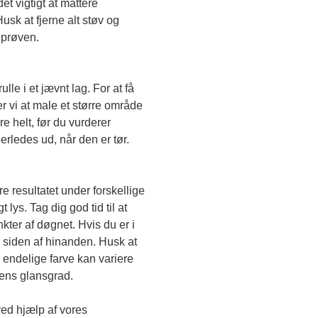
t vigtigt at mattere 
sk at fjerne alt støv og 
eprøven. 
le i et jævnt lag. For at få 
r vi at male et større område 
e helt, før du vurderer 
erledes ud, når den er tør. 
e resultatet under forskellige 
lys. Tag dig god tid til at 
kter af døgnet. Hvis du er i 
 siden af hinanden. Husk at 
endelige farve kan variere 
gens glansgrad.
ved hjælp af vores 