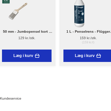
50 mm - Jumbopensel kort –
1 L - Penselrens - Flügger
Flügger Pro Series
Fluren 59
129 kr./stk.
159 kr./stk.
(159 kr./l)
Læg i kurv
Læg i kurv
Kundeservice