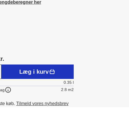
ængdeberegner her
r.
Læg i kurv
0.35 l
2.8 m2
lag
ste køb.
Tilmeld vores nyhedsbrev