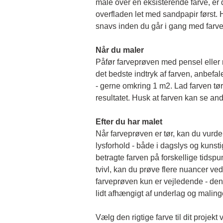
male over en eksisterende farve, er de
overfladen let med sandpapir først. Hu
snavs inden du går i gang med farv
Når du maler
Påfør farveprøven med pensel eller rul
det bedste indtryk af farven, anbefale
- gerne omkring 1 m2. Lad farven tørr
resultatet. Husk at farven kan se and
Efter du har malet
Når farveprøven er tør, kan du vurder
lysforhold - både i dagslys og kunstigt 
betragte farven på forskellige tidspun
tvivl, kan du prøve flere nuancer ved
farveprøven kun er vejledende - den 
lidt afhængigt af underlag og malin
Vælg den rigtige farve til dit projekt 