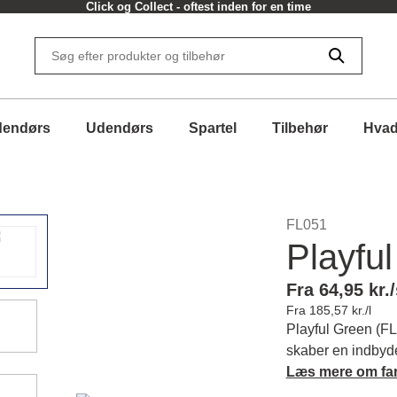
Click og Collect - oftest inden for en time
dendørs
Udendørs
Spartel
Tilbehør
Hvad
FL051
Playfu
Fra 64,95 kr./
Fra 185,57 kr./l
Playful Green (FL0
skaber en indbyd
grøn. Den løfter d
Læs mere om fa
til dine rum. Læs