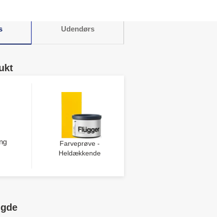
.
s
Udendørs
ukt
ng
Farveprøve -
Heldækkende
ngde