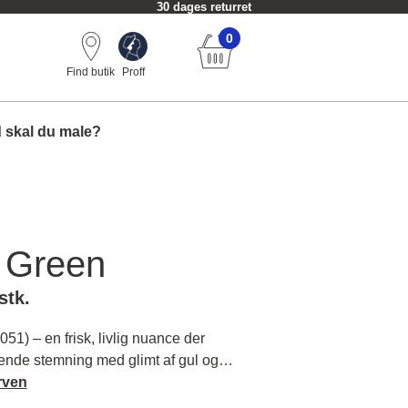
30 dages returret
0
Find butik
Proff
 skal du male?
l Green
stk.
51) – en frisk, livlig nuance der
ende stemning med glimt af gul og
in indretning og tilføjer personlighed
rven
 mere om farvens karakter og