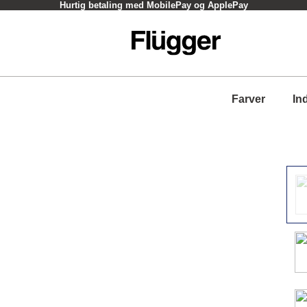
Hurtig betaling med MobilePay og ApplePay
Farver
In