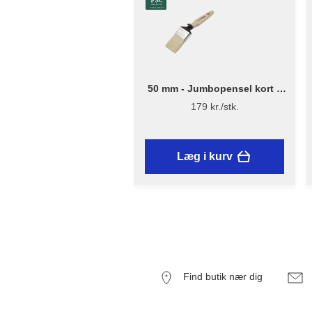
50 mm - Jumbopensel kort –
Flügger Excellence Series
179 kr./stk.
Læg i kurv
Find butik nær dig