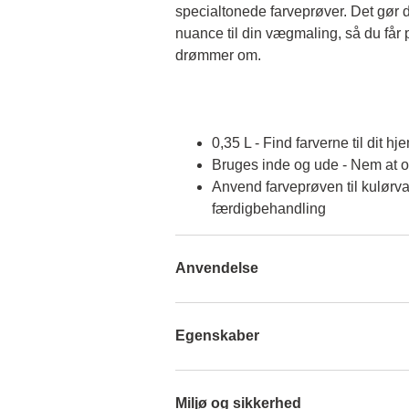
specialtonede farveprøver. Det gør d
nuance til din vægmaling, så du får p
drømmer om.
0,35 L - Find farverne til dit hj
Bruges inde og ude - Nem at 
Anvend farveprøven til kulørva
færdigbehandling
Anvendelse
Egenskaber
Miljø og sikkerhed