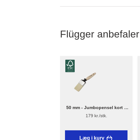
Flügger anbefaler
50 mm - Jumbopensel kort –
Flügger Excellence Series
179 kr./stk.
Læg i kurv