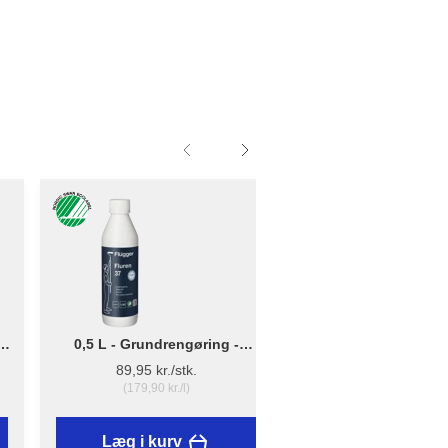
0,5 L - Grundrengøring -
Lille - B: 10cm x D: 
Flügger Fluren 37
12cm - Penselho
89,95 kr./stk.
16,25 kr./stk.
(179,90 kr./l)
Læg i kurv
Læg i kurv