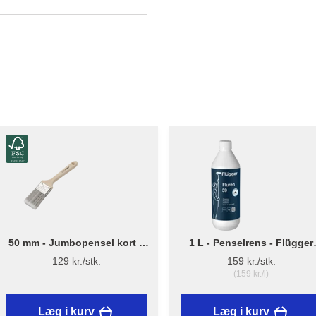
50 mm - Jumbopensel kort –
1 L - Penselrens - Flügger
Flügger Pro Series
Fluren 59
129 kr./stk.
159 kr./stk.
(159 kr./l)
Læg i kurv
Læg i kurv