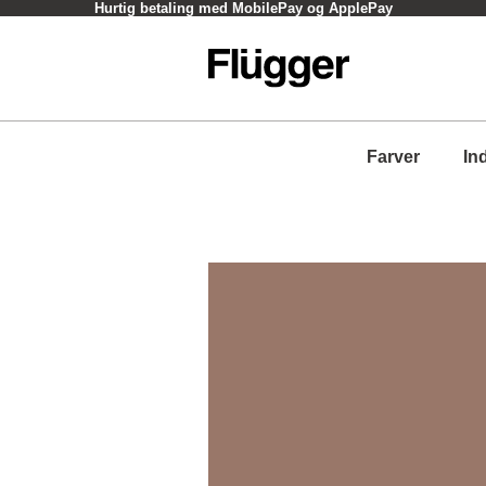
Hurtig betaling med MobilePay og ApplePay
Farver
In