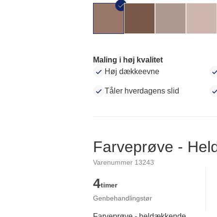
Maling i høj kvalitet
Høj dækkeevne
Tåler hverdagens slid
Farveprøve - He
Varenummer 13243
4
timer
Genbehandlingstør
Farveprøve - heldækkende