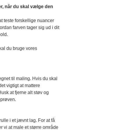
r, når du skal vælge den 
 teste forskellige nuancer 
dan farven tager sig ud i dit 
old. 
Skal du teste en transparent farve, skal du bruge vores 
egnet til maling. Hvis du skal 
t vigtigt at mattere 
sk at fjerne alt støv og 
eprøven. 
le i et jævnt lag. For at få 
r vi at male et større område 