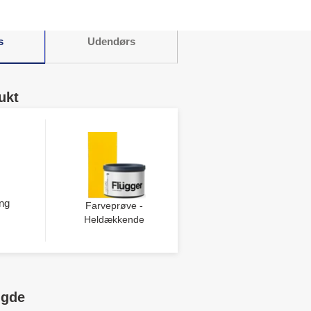
s
Udendørs
ukt
ng
Farveprøve -
Heldækkende
ngde