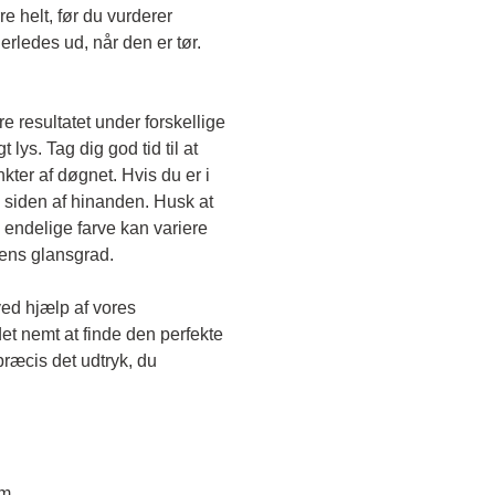
e helt, før du vurderer 
erledes ud, når den er tør. 
e resultatet under forskellige 
lys. Tag dig god tid til at 
kter af døgnet. Hvis du er i 
 siden af hinanden. Husk at 
endelige farve kan variere 
gens glansgrad.
ved hjælp af vores 
et nemt at finde den perfekte 
ræcis det udtryk, du 
em