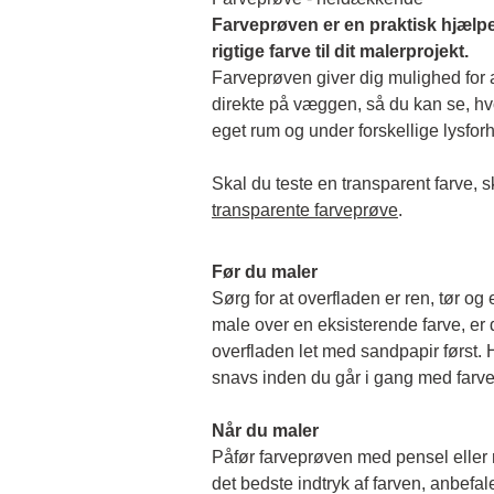
Farveprøven er en praktisk hjælpe
rigtige farve til dit malerprojekt.
Farveprøven giver dig mulighed for at
direkte på væggen, så du kan se, hvor
eget rum og under forskellige lysforh
transparente farveprøve
.
Før du maler
Sørg for at overfladen er ren, tør og 
male over en eksisterende farve, er de
overfladen let med sandpapir først. Hu
snavs inden du går i gang med farv
Når du maler
Påfør farveprøven med pensel eller rul
det bedste indtryk af farven, anbefale