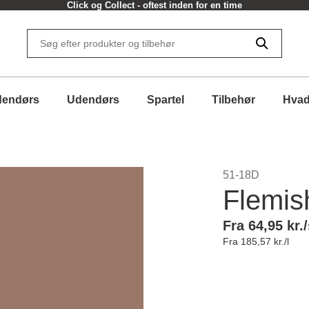
Click og Collect - oftest inden for en time
dendørs
Udendørs
Spartel
Tilbehør
Hvad
51-18D
Flemis
Fra 64,95 kr./
Fra 185,57 kr./l