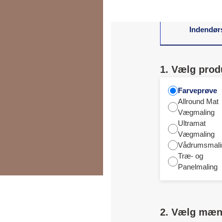
Indendør
1. Vælg prod
Farveprøve
Allround Mat
Vægmaling
Ultramat
Vægmaling
Vådrumsmali
Træ- og
Panelmaling
2. Vælg mæ