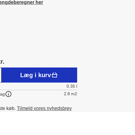
ængdeberegner her
r.
Læg i kurv
0.35 l
2.8 m2
lag
ste køb.
Tilmeld vores nyhedsbrev