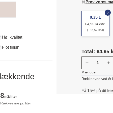
Prøv vores m
0,35 L
64,95 kr./stk.
(185,57 kr./l)
Høj kvalitet
Flot finish
Total: 64,95 k
Mængde
ldækkende
Rækkeevne ved ét 
Få 15% på dit før
8
m2/liter
Rækkeevne pr. liter