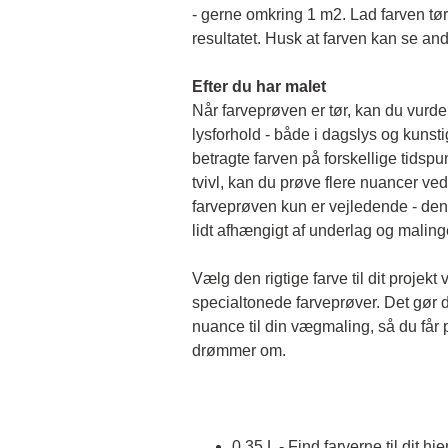
- gerne omkring 1 m2. Lad farven tørr
resultatet. Husk at farven kan se and
Efter du har malet
Når farveprøven er tør, kan du vurder
lysforhold - både i dagslys og kunstigt 
betragte farven på forskellige tidspun
tvivl, kan du prøve flere nuancer ved
farveprøven kun er vejledende - den 
lidt afhængigt af underlag og malin
Vælg den rigtige farve til dit projekt 
specialtonede farveprøver. Det gør d
nuance til din vægmaling, så du får p
drømmer om.
0,35 L - Find farverne til dit hj