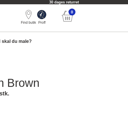
30 dages returret
0
Find butik
Proff
 skal du male?
h Brown
stk.