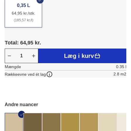
0,35 L
64,95 kr./stk.
(185,57 kr./l)
Total: 64,95 kr.
Læg i kurv
Mængde
0.35 l
2.8 m2
Rækkeevne ved ét lag
Andre nuancer