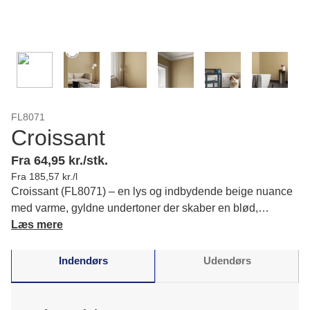
FL8071
Croissant
Fra 64,95 kr./stk.
Fra 185,57 kr./l
Croissant (FL8071) – en lys og indbydende beige nuance
med varme, gyldne undertoner der skaber en blød,
harmonisk stemning i din indretning. Læs mere om farvens
Læs mere
karakter og matchende farver.
Indendørs
Udendørs