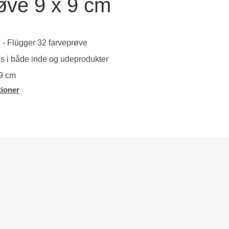
øve 9 x 9 cm
.
- Flügger 32 farveprøve
s i både inde og udeprodukter
 9 cm
ioner