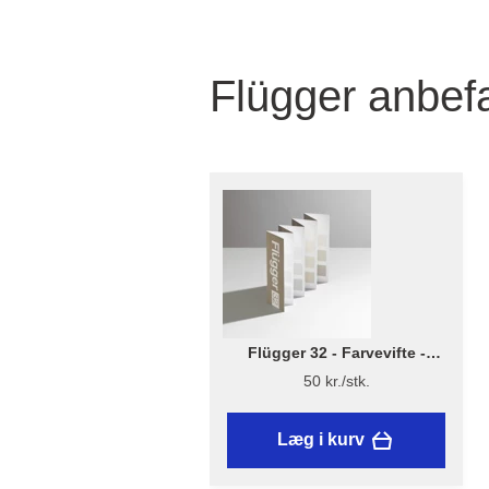
Flügger anbefa
Flügger 32 - Farvevifte -
Flügger 32 - Farvekort
50 kr./stk.
Læg i kurv