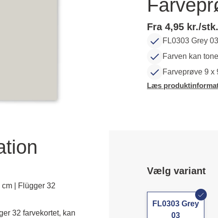
Farvepr
Fra 4,95 kr./stk
FL0303 Grey 03 
Farven kan tone
Farveprøve 9 x
Læs produktinformat
ation
Vælg variant
 cm | Flügger 32
FL0303 Grey
er 32 farvekortet, kan 
03