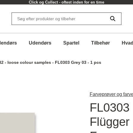
Click og Collect - oftest inden for en time
dendørs
Udendørs
Spartel
Tilbehør
Hvad
32 - loose colour samples - FL0303 Grey 03 - 1 pcs
Farveprøver og farve
FL0303 
Flügger 