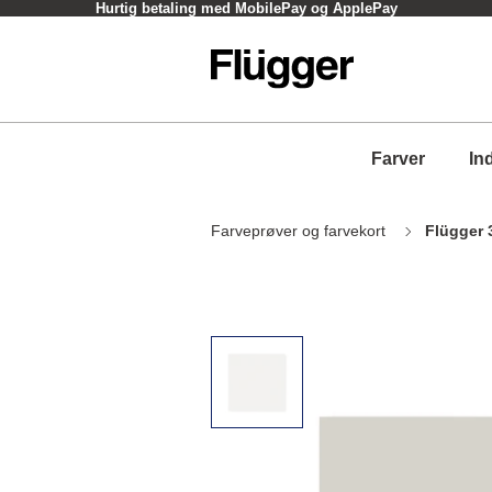
Hurtig betaling med MobilePay og ApplePay
Farver
In
Farveprøver og farvekort
Flügger 