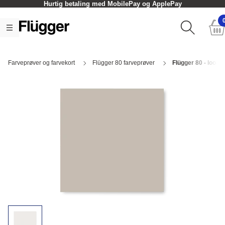
Hurtig betaling med MobilePay og ApplePay
Farveprøver og farvekort
Flügger 80 farveprøver
Flügger 80 - loose