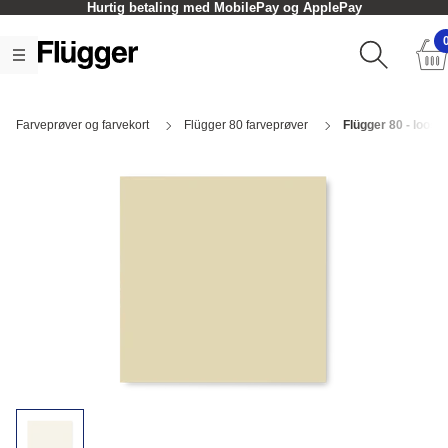
Hurtig betaling med MobilePay og ApplePay
Farveprøver og farvekort
Flügger 80 farveprøver
Flügger 80 - loose