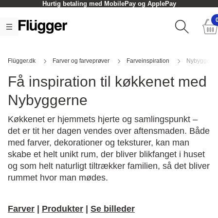
Hurtig betaling med MobilePay og ApplePay
Flügger.dk
Farver og farveprøver
Farveinspiration
Nybyggern
Få inspiration til køkkenet med
Nybyggerne
Køkkenet er hjemmets hjerte og samlingspunkt –
det er tit her dagen vendes over aftensmaden. Både
med farver, dekorationer og teksturer, kan man
skabe et helt unikt rum, der bliver blikfanget i huset
og som helt naturligt tiltrækker familien, så det bliver
rummet hvor man mødes.
Farver
|
Produkter
|
Se billeder