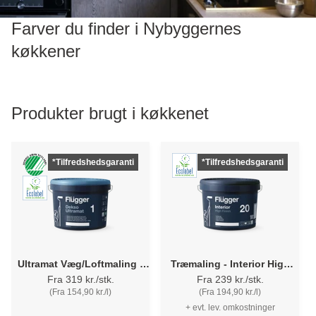
Farver du finder i Nybyggernes
køkkener
Produkter brugt i køkkenet
*Tilfredshedsgaranti
*Tilfredshedsgaranti
Ultramat Væg/Loftmaling -
Træmaling - Interior High
Flügger Dekso 1
Finish 20 Flügger
Fra 319 kr./stk.
Fra 239 kr./stk.
(Fra 154,90 kr./l)
(Fra 194,90 kr./l)
+ evt. lev. omkostninger