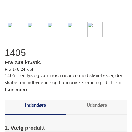
1405
Fra 249 kr./stk.
Fra 148,24 kr./l
1405 – en lys og varm rosa nuance med støvet skær, der
skaber en indbydende og harmonisk stemning i dit hjem.
Du får et blidt og elegant udtryk, der løfter rummet med en
Læs mere
tidløs karakter.
Indendørs
Udendørs
1. Vælg produkt