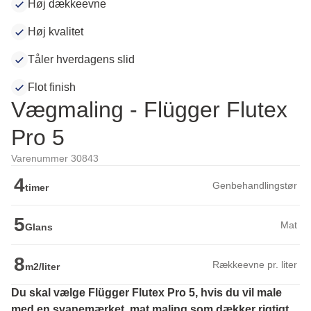
Høj dækkeevne
Høj kvalitet
Tåler hverdagens slid
Flot finish
Vægmaling - Flügger Flutex
Pro 5
Varenummer 30843
4
Genbehandlingstør
timer
5
Mat
Glans
8
Rækkeevne pr. liter
m2/liter
Du skal vælge Flügger Flutex Pro 5, hvis du vil male 
med en svanemærket, mat maling som dækker rigtigt 