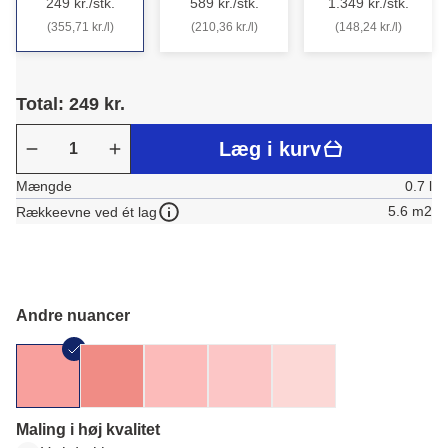
249 kr./stk.
589 kr./stk.
1.349 kr./stk.
(355,71 kr./l)
(210,36 kr./l)
(148,24 kr./l)
Total: 249 kr.
Læg i kurv
Mængde
0.7 l
5.6 m2
Rækkeevne ved ét lag
Andre nuancer
Maling i høj kvalitet