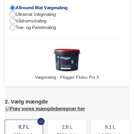
Allround Mat Vægmaling
Ultramat Vægmaling
Vådrumsmaling
Træ- og Panelmaling
Vægmaling - Flügger Flutex Pro 5
2. Vælg mængde
Prøv vores mængdeberegner her
0,7 L
2,8 L
9,1 L