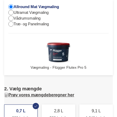
Allround Mat Vægmaling
Ultramat Vægmaling
Vådrumsmaling
Træ- og Panelmaling
Vægmaling - Flügger Flutex Pro 5
2. Vælg mængde
Prøv vores mængdeberegner her
0,7 L
2,8 L
9,1 L