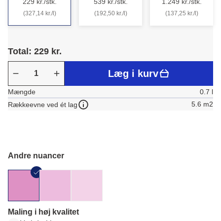
229 kr./stk.
539 kr./stk.
1.249 kr./stk.
(327,14 kr./l)
(192,50 kr./l)
(137,25 kr./l)
Total: 229 kr.
Læg i kurv
Mængde
0.7 l
5.6 m2
Rækkeevne ved ét lag
Andre nuancer
Maling i høj kvalitet