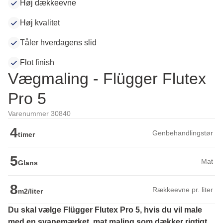
Høj dækkeevne
Høj kvalitet
Tåler hverdagens slid
Flot finish
Vægmaling - Flügger Flutex
Pro 5
Varenummer 30840
4
Genbehandlingstør
timer
5
Mat
Glans
8
Rækkeevne pr. liter
m2/liter
Du skal vælge Flügger Flutex Pro 5, hvis du vil male 
med en svanemærket, mat maling som dækker rigtigt 