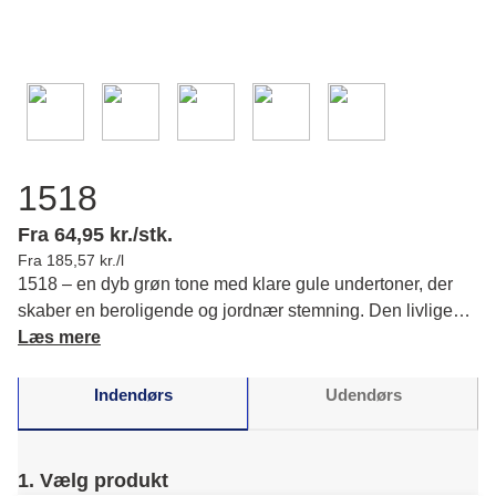
1518
Fra 64,95 kr./stk.
Fra 185,57 kr./l
1518 – en dyb grøn tone med klare gule undertoner, der
skaber en beroligende og jordnær stemning. Den livlige
nuance matcher dine varme, neutrale farver og giver en
Læs mere
harmonisk atmosfære hjemme.
Indendørs
Udendørs
1. Vælg produkt