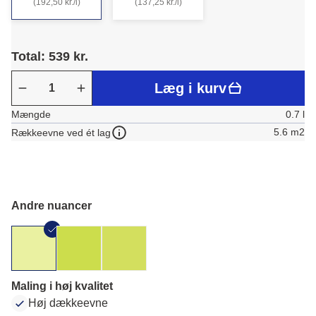
(192,50 kr./l)
(137,25 kr./l)
Total: 539 kr.
Læg i kurv
Mængde
0.7 l
5.6 m2
Rækkeevne ved ét lag
Andre nuancer
Maling i høj kvalitet
Høj dækkeevne