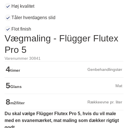
Høj kvalitet
Tåler hverdagens slid
Flot finish
Vægmaling - Flügger Flutex
Pro 5
Varenummer 30841
4
Genbehandlingstør
timer
5
Mat
Glans
8
Rækkeevne pr. liter
m2/liter
Du skal vælge Flügger Flutex Pro 5, hvis du vil male 
med en svanemærket, mat maling som dækker rigtigt 
godt.