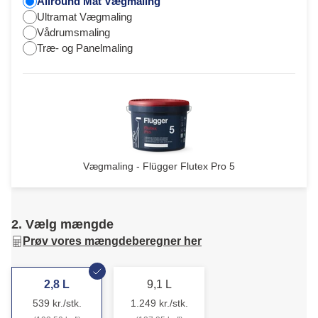
Allround Mat Vægmaling
Ultramat Vægmaling
Vådrumsmaling
Træ- og Panelmaling
Vægmaling - Flügger Flutex Pro 5
2. Vælg mængde
Prøv vores mængdeberegner her
2,8 L
9,1 L
539 kr./stk.
1.249 kr./stk.