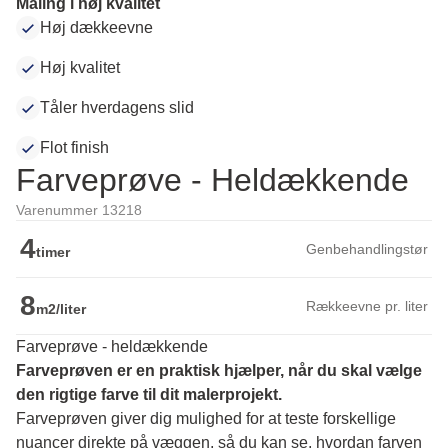
Maling i høj kvalitet
Høj dækkeevne
Høj kvalitet
Tåler hverdagens slid
Flot finish
Farveprøve - Heldækkende
Varenummer 13218
4
Genbehandlingstør
timer
8
Rækkeevne pr. liter
m2/liter
Farveprøve - heldækkende
Farveprøven er en praktisk hjælper, når du skal vælge 
den rigtige farve til dit malerprojekt.
Farveprøven giver dig mulighed for at teste forskellige 
nuancer direkte på væggen, så du kan se, hvordan farven 