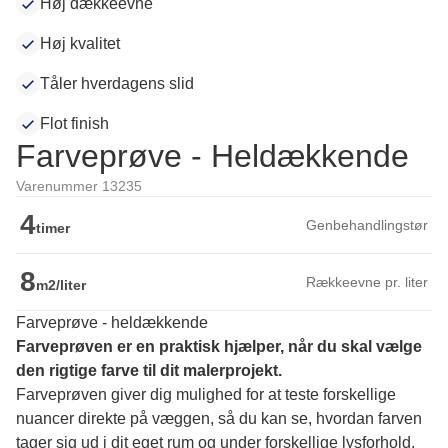
Høj dækkeevne
Høj kvalitet
Tåler hverdagens slid
Flot finish
Farveprøve - Heldækkende
Varenummer 13235
4
Genbehandlingstør
timer
8
Rækkeevne pr. liter
m2/liter
Farveprøve - heldækkende
Farveprøven er en praktisk hjælper, når du skal vælge 
den rigtige farve til dit malerprojekt.
Farveprøven giver dig mulighed for at teste forskellige 
nuancer direkte på væggen, så du kan se, hvordan farven 
tager sig ud i dit eget rum og under forskellige lysforhold. 