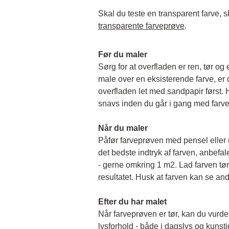
transparente farveprøve
.
Før du maler
Sørg for at overfladen er ren, tør og 
male over en eksisterende farve, er de
overfladen let med sandpapir først. Hu
snavs inden du går i gang med farv
Når du maler
Påfør farveprøven med pensel eller rul
det bedste indtryk af farven, anbefale
- gerne omkring 1 m2. Lad farven tørr
resultatet. Husk at farven kan se and
Efter du har malet
Når farveprøven er tør, kan du vurder
lysforhold - både i dagslys og kunstigt 