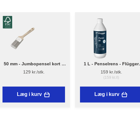
50 mm - Jumbopensel kort –
1 L - Penselrens - Flügger
Flügger Pro Series
Fluren 59
129 kr./stk.
159 kr./stk.
(159 kr./l)
Læg i kurv
Læg i kurv