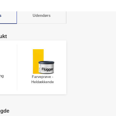
s
Udendørs
ukt
ng
Farveprøve -
Heldækkende
ngde