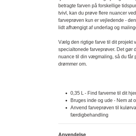
betragte farven på forskellige tidspun
tvivl, kan du prøve flere nuancer ved
farveprøven kun er vejledende - den 
lidt afhængigt af underlag og malin
Vælg den rigtige farve til dit projekt 
specialtonede farveprøver. Det gør d
nuance til din vægmaling, så du får p
drømmer om.
0,35 L - Find farverne til dit hj
Bruges inde og ude - Nem at 
Anvend farveprøven til kulørva
færdigbehandling
Anvendelse