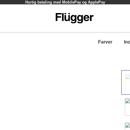
Click og Collect - oftest inden for en time
Farver
In