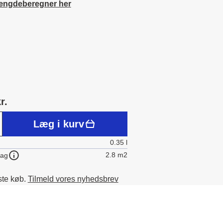
ængdeberegner her
r.
Læg i kurv
0.35 l
2.8 m2
lag
ste køb.
Tilmeld vores nyhedsbrev