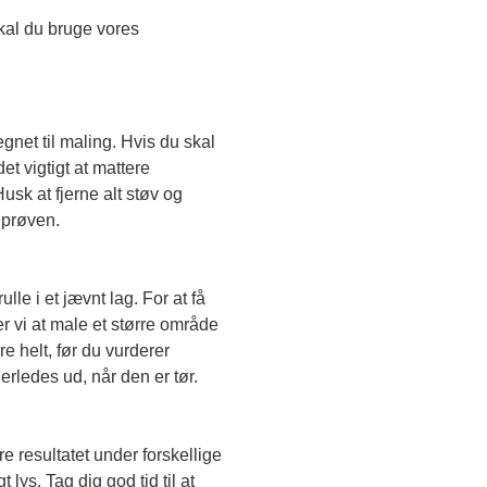
Skal du teste en transparent farve, skal du bruge vores 
egnet til maling. Hvis du skal 
t vigtigt at mattere 
sk at fjerne alt støv og 
eprøven. 
le i et jævnt lag. For at få 
r vi at male et større område 
e helt, før du vurderer 
erledes ud, når den er tør. 
e resultatet under forskellige 
lys. Tag dig god tid til at 