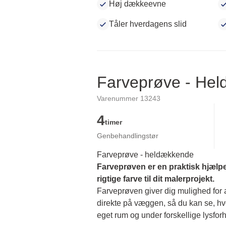
Høj dækkeevne
Tåler hverdagens slid
Farveprøve - He
Varenummer 13243
4
timer
Genbehandlingstør
Farveprøve - heldækkende
Farveprøven er en praktisk hjælpe
rigtige farve til dit malerprojekt.
Farveprøven giver dig mulighed for at
direkte på væggen, så du kan se, hvor
eget rum og under forskellige lysforh