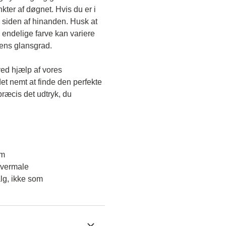
kter af døgnet. Hvis du er i 
 siden af hinanden. Husk at 
endelige farve kan variere 
gens glansgrad.
ved hjælp af vores 
et nemt at finde den perfekte 
ræcis det udtryk, du 
em
overmale
lg, ikke som