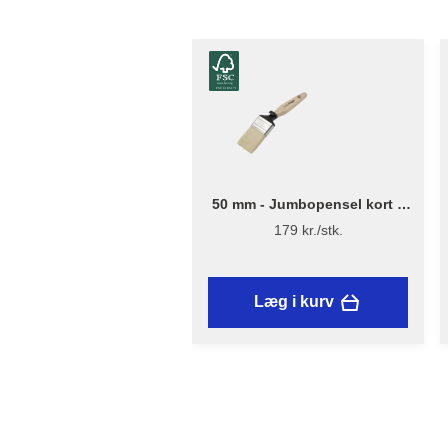
50 mm - Jumbopensel kort –
Flügger Excellence Series
179 kr./stk.
Læg i kurv