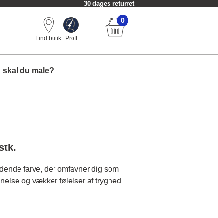
Fri fragt fra 549 kr.
0
Find butik
Proff
 skal du male?
stk.
dende farve, der omfavner dig som
vnelse og vækker følelser af tryghed