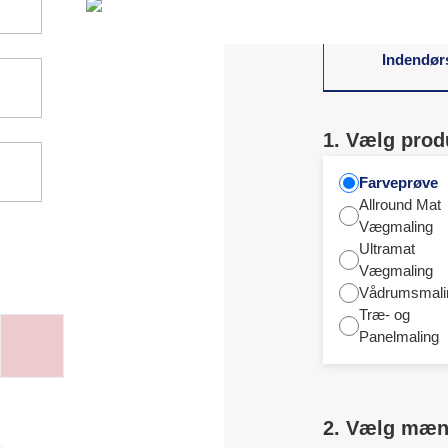
Indendør
1. Vælg prod
Farveprøve
Allround Mat
Vægmaling
Ultramat
Vægmaling
Vådrumsmali
Træ- og
Panelmaling
2. Vælg mæ