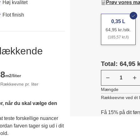
Høj kvalitet
Prøv vores m
Flot finish
0,35 L
64,95 kr./stk.
(185,57 kr./l)
ldækkende
Total: 64,95 k
8
m2/liter
Rækkeevne pr. liter
Mængde
Rækkeevne ved ét 
r, når du skal vælge den 
Få 15% på dit før
 teste forskellige nuancer 
dan farven tager sig ud i dit 
old. 