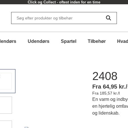
30 dages returret
dendørs
Udendørs
Spartel
Tilbehør
Hvad
2408
Fra 64,95 kr./
Fra 185,57 kr./l
En varm og indby
en hjertelig omfa
og lidenskab.