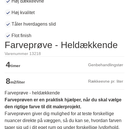
Høj dækkeevne
Høj kvalitet
Tåler hverdagens slid
Flot finish
Farveprøve - Heldækkende
Varenummer 13218
4
Genbehandlingstør
timer
8
Rækkeevne pr. liter
m2/liter
Farveprøve - heldækkende
Farveprøven er en praktisk hjælper, når du skal vælge 
den rigtige farve til dit malerprojekt.
Farveprøven giver dig mulighed for at teste forskellige 
nuancer direkte på væggen, så du kan se, hvordan farven 
tager sig ud i dit eget rum og under forskellige lysforhold. 